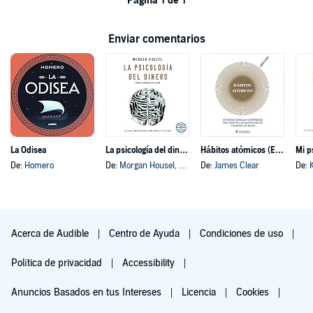
Página 1 de 1
Enviar comentarios
La Odisea
La psicología del dinero
Hábitos atómicos (Español neutro)
Mi p
De:
Homero
De:
Morgan Housel
, y otros
De:
James Clear
De:
Acerca de Audible
Centro de Ayuda
Condiciones de uso
Política de privacidad
Accessibility
Anuncios Basados en tus Intereses
Licencia
Cookies