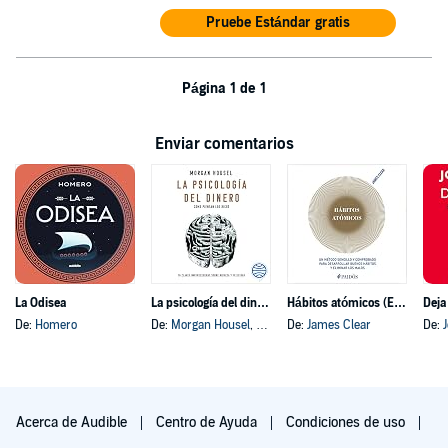
Pruebe Estándar gratis
Página 1 de 1
Enviar comentarios
La Odisea
La psicología del dinero
Hábitos atómicos (Español neutro)
Deja
De:
Homero
De:
Morgan Housel
, y otros
De:
James Clear
De:
Acerca de Audible
Centro de Ayuda
Condiciones de uso