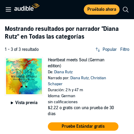
Pruébalo ahora
Mostrando resultados por narrador
"Diana
Rutz"
en Todas las categorías
1 - 3 of 3 resultado
Popular
Filtro
Heartbeat meets Soul (German
edition)
De:
Diana Rutz
Narrado por:
Diana Rutz
,
Christian
Schaper
Duración: 2 h y 47 m
Idioma: German
sin calificaciones
Vista previa
$2.22
o gratis con una prueba de 30
días
Pruebe Estándar gratis