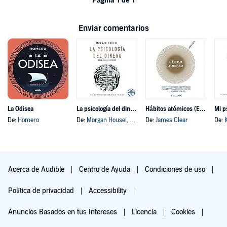
Página 1 de 1
Enviar comentarios
La Odisea
La psicología del dinero
Hábitos atómicos (Español neutro)
Mi p
De:
Homero
De:
Morgan Housel
, y otros
De:
James Clear
De:
Acerca de Audible
Centro de Ayuda
Condiciones de uso
Política de privacidad
Accessibility
Anuncios Basados en tus Intereses
Licencia
Cookies