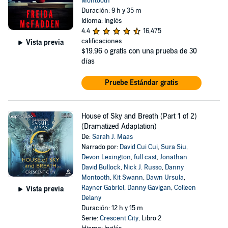
Montooth
Duración: 9 h y 35 m
Idioma: Inglés
4.4
16,475
calificaciones
Vista previa
$19.96
o gratis con una prueba de 30
días
Pruebe Estándar gratis
House of Sky and Breath (Part 1 of 2)
(Dramatized Adaptation)
De:
Sarah J. Maas
Narrado por:
David Cui Cui
,
Sura Siu
,
Devon Lexington
,
full cast
,
Jonathan
David Bullock
,
Nick J. Russo
,
Danny
Montooth
,
Kit Swann
,
Dawn Ursula
,
Rayner Gabriel
,
Danny Gavigan
,
Colleen
Vista previa
Delany
Duración: 12 h y 15 m
Serie:
Crescent City
, Libro 2