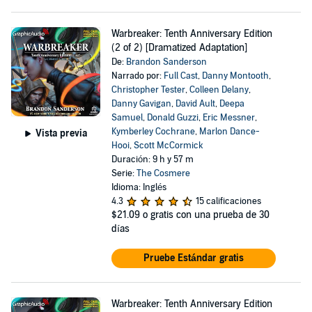
Warbreaker: Tenth Anniversary Edition
(2 of 2) [Dramatized Adaptation]
De:
Brandon Sanderson
Narrado por:
Full Cast
,
Danny Montooth
,
Christopher Tester
,
Colleen Delany
,
Danny Gavigan
,
David Ault
,
Deepa
Samuel
,
Donald Guzzi
,
Eric Messner
,
Kymberley Cochrane
,
Marlon Dance-
Vista previa
Hooi
,
Scott McCormick
Duración: 9 h y 57 m
Serie:
The Cosmere
Idioma: Inglés
4.3
15 calificaciones
$21.09
o gratis con una prueba de 30
días
Pruebe Estándar gratis
Warbreaker: Tenth Anniversary Edition