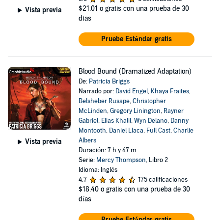
$21.01
o gratis con una prueba de 30
Vista previa
días
Pruebe Estándar gratis
Blood Bound (Dramatized Adaptation)
De:
Patricia Briggs
Narrado por:
David Engel
,
Khaya Fraites
,
Belsheber Rusape
,
Christopher
McLinden
,
Gregory Linington
,
Rayner
Gabriel
,
Elias Khalil
,
Wyn Delano
,
Danny
Montooth
,
Daniel Llaca
,
Full Cast
,
Charlie
Albers
Vista previa
Duración: 7 h y 47 m
Serie:
Mercy Thompson
, Libro 2
Idioma: Inglés
4.7
175 calificaciones
$18.40
o gratis con una prueba de 30
días
Pruebe Estándar gratis