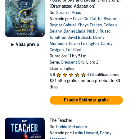
House of Sky and Breath (Part 2 of 2)
(Dramatized Adaptation)
De:
Sarah J. Maas
Narrado por:
David Cui Cui
,
Kit Swann
,
Rayner Gabriel
,
Khaya Fraites
,
Colleen
Delany
,
Daniel Llaca
,
Nick J. Russo
,
Jonathan David Bullock
,
Danny
Montooth
,
Devon Lexington
,
Danny
Vista previa
Gavigan
,
Full Cast
Duración: 11 h y 51 m
Serie:
Crescent City
, Libro 2
Idioma: Inglés
4.8
476 calificaciones
$21.58
o gratis con una prueba de 30
días
Pruebe Estándar gratis
The Teacher
De:
Freida McFadden
Narrado por:
Leslie Howard
,
Danny