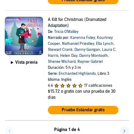
A Kilt for Christmas (Dramatized
Adaptation)
De:
Tricia O'Malley
Narrado por:
Karenna Foley
,
Kourtney
Cooper
,
Nathaniel Priestley
,
Ella Lynch
,
Stewart Crank
,
Danny Gavigan
,
Laura C.
Harris
,
Helen Day
,
Danny Montooth
,
Sheree Wichard
,
Rayner Gabriel
Vista previa
Duración: 5 h y 3 m
Serie:
Enchanted Highlands
, Libro 3
Idioma: Inglés
4.4
17 calificaciones
$15.72
o gratis con una prueba de 30
días
Pruebe Estándar gratis
Página 1 de 4