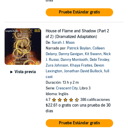
días
Pruebe Estándar gratis
House of Flame and Shadow (Part 2
of 2) (Dramatized Adaptation)
De:
Sarah J. Maas
Narrado por:
Patrick Boylan
,
Colleen
Delany
,
Danny Gavigan
,
Kit Swann
,
Nick
J. Russo
,
Danny Montooth
,
Debi Tinsley
,
Zura Johnson
,
Khaya Fraites
,
Devon
Lexington
,
Jonathan David Bullock
,
full
Vista previa
cast
Duración: 13 h y 2 m
Serie:
Crescent City
, Libro 3
Idioma: Inglés
4.7
386 calificaciones
$22.61
o gratis con una prueba de 30
días
Pruebe Estándar gratis