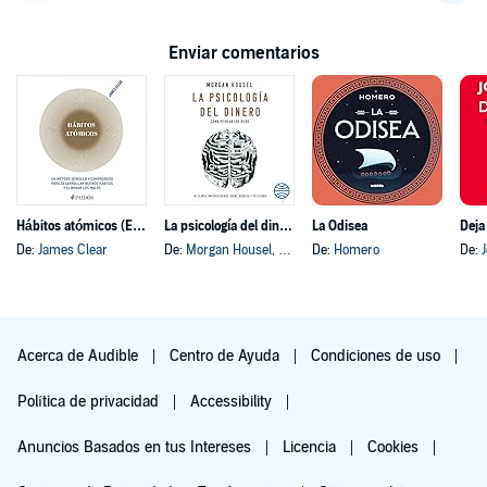
Volver a la página anterior
Avanz
Enviar comentarios
Hábitos atómicos (Español neutro)
La psicología del dinero
La Odisea
Deja
De:
James Clear
De:
Morgan Housel
, y otros
De:
Homero
De:
Acerca de Audible
Centro de Ayuda
Condiciones de uso
Política de privacidad
Accessibility
Anuncios Basados en tus Intereses
Licencia
Cookies