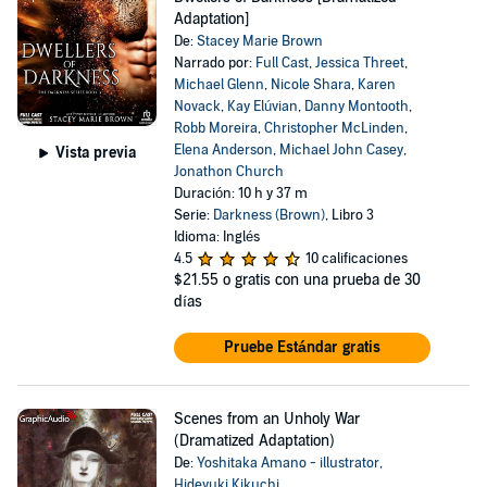
Adaptation]
De:
Stacey Marie Brown
Narrado por:
Full Cast
,
Jessica Threet
,
Michael Glenn
,
Nicole Shara
,
Karen
Novack
,
Kay Elúvian
,
Danny Montooth
,
Robb Moreira
,
Christopher McLinden
,
Elena Anderson
,
Michael John Casey
,
Vista previa
Jonathon Church
Duración: 10 h y 37 m
Serie:
Darkness (Brown)
, Libro 3
Idioma: Inglés
4.5
10 calificaciones
$21.55
o gratis con una prueba de 30
días
Pruebe Estándar gratis
Scenes from an Unholy War
(Dramatized Adaptation)
De:
Yoshitaka Amano - illustrator
,
Hideyuki Kikuchi