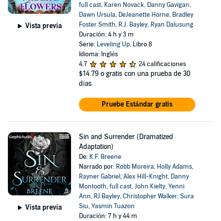
full cast
,
Karen Novack
,
Danny Gavigan
,
Dawn Ursula
,
DeJeanette Horne
,
Bradley
Foster Smith
,
R.J. Bayley
,
Ryan Dalusung
Vista previa
Duración: 4 h y 3 m
Serie:
Leveling Up
, Libro 8
Idioma: Inglés
4.7
24 calificaciones
$14.79
o gratis con una prueba de 30
días
Pruebe Estándar gratis
Sin and Surrender (Dramatized
Adaptation)
De:
K.F. Breene
Narrado por:
Robb Moreira
,
Holly Adams
,
Rayner Gabriel
,
Alex Hill-Knight
,
Danny
Montooth
,
full cast
,
John Kielty
,
Yenni
Ann
,
RJ Bayley
,
Christopher Walker
,
Sura
Siu
,
Yasmin Tuazon
Vista previa
Duración: 7 h y 44 m