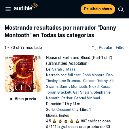
Pruébalo ahora
Mostrando resultados por narrador
"Danny
Montooth"
en Todas las categorías
1 - 20 of 77 resultado
Popular
Filtro
House of Earth and Blood (Part 1 of 2)
(Dramatized Adaptation)
De:
Sarah J. Maas
Narrado por:
full cast
,
Robb Moreira
,
Debi
Tinsley
,
Lise Bruneau
,
Colleen Delany
,
Kit
Swann
,
Danny Montooth
,
Nick J. Russo
,
Torian Brackett
,
Gail Shalan
,
Stephanie
Németh-Parker
,
Gabriel Michael
Vista previa
Duración: 11 h y 51 m
Serie:
Crescent City
, Libro 1
Idioma: Inglés
4.5
807 calificaciones
$21.11
o gratis con una prueba de 30