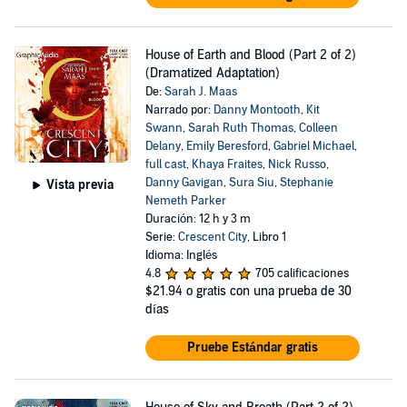
House of Earth and Blood (Part 2 of 2)
(Dramatized Adaptation)
De:
Sarah J. Maas
Narrado por:
Danny Montooth
,
Kit
Swann
,
Sarah Ruth Thomas
,
Colleen
Delany
,
Emily Beresford
,
Gabriel Michael
,
full cast
,
Khaya Fraites
,
Nick Russo
,
Danny Gavigan
,
Sura Siu
,
Stephanie
Vista previa
Nemeth Parker
Duración: 12 h y 3 m
Serie:
Crescent City
, Libro 1
Idioma: Inglés
4.8
705 calificaciones
$21.94
o gratis con una prueba de 30
días
Pruebe Estándar gratis