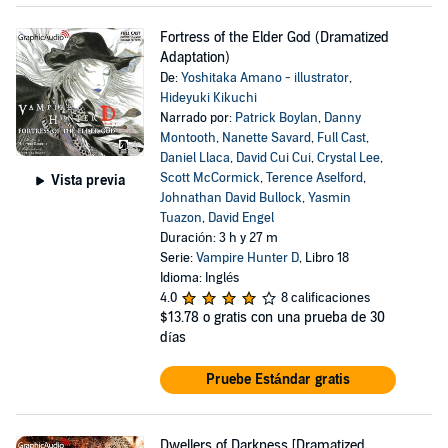
Fortress of the Elder God (Dramatized
Adaptation)
De:
Yoshitaka Amano - illustrator
,
Hideyuki Kikuchi
Narrado por:
Patrick Boylan
,
Danny
Montooth
,
Nanette Savard
,
Full Cast
,
Daniel Llaca
,
David Cui Cui
,
Crystal Lee
,
Scott McCormick
,
Terence Aselford
,
Vista previa
Johnathan David Bullock
,
Yasmin
Tuazon
,
David Engel
Duración: 3 h y 27 m
Serie:
Vampire Hunter D
, Libro 18
Idioma: Inglés
4.0
8 calificaciones
$13.78
o gratis con una prueba de 30
días
Pruebe Estándar gratis
Dwellers of Darkness [Dramatized