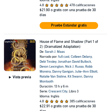
Idioma: Inglés
4.8
478 calificaciones
$21.90
o gratis con una prueba de 30
días
Pruebe Estándar gratis
House of Flame and Shadow (Part 1 of
2) (Dramatized Adaptation)
De:
Sarah J. Maas
Narrado por:
full cast
,
Colleen Delany
,
Debi Tinsley
,
Jonathan David Bullock
,
Devon Lexington
,
Nick J. Russo
,
Robb
Moreira
,
Danny Gavigan
,
Julie-Ann Elliott
,
Natalie Van Sistine
,
Kit Swann
,
Danny
Vista previa
Montooth
Duración: 13 h y 6 m
Serie:
Crescent City
, Libro 3
Idioma: Inglés
4.8
385 calificaciones
$22.91
o gratis con una prueba de 30