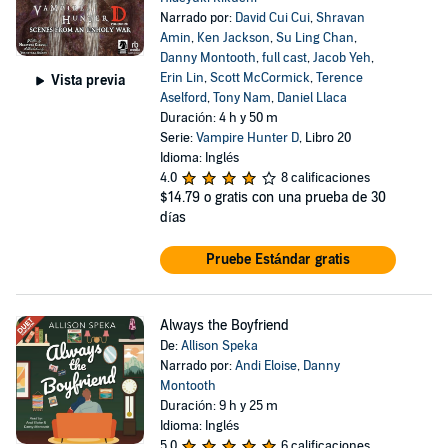
Narrado por:
David Cui Cui
,
Shravan
Amin
,
Ken Jackson
,
Su Ling Chan
,
Danny Montooth
,
full cast
,
Jacob Yeh
,
Erin Lin
,
Scott McCormick
,
Terence
Vista previa
Aselford
,
Tony Nam
,
Daniel Llaca
Duración: 4 h y 50 m
Serie:
Vampire Hunter D
, Libro 20
Idioma: Inglés
4.0
8 calificaciones
$14.79
o gratis con una prueba de 30
días
Pruebe Estándar gratis
Always the Boyfriend
De:
Allison Speka
Narrado por:
Andi Eloise
,
Danny
Montooth
Duración: 9 h y 25 m
Idioma: Inglés
5.0
6 calificaciones