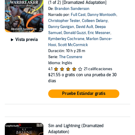
(1 of 2) [Dramatized Adaptation]
De:
Brandon Sanderson
Narrado por:
Full Cast
,
Danny Montooth
,
Christopher Tester
,
Colleen Delany
,
Danny Gavigan
,
David Ault
,
Deepa
Samuel
,
Donald Guzzi
,
Eric Messner
,
Kymberley Cochrane
,
Marlon Dance-
Vista previa
Hooi
,
Scott McCormick
Duración: 10 h y 28 m
Serie:
The Cosmere
Idioma: Inglés
4.1
21 calificaciones
$21.55
o gratis con una prueba de 30
días
Pruebe Estándar gratis
Sin and Lightning (Dramatized
Adaptation)