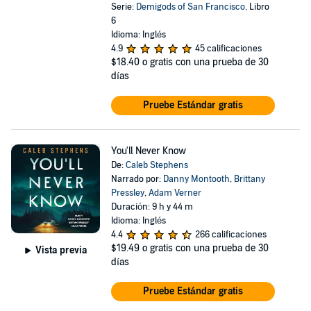
Serie:
Demigods of San Francisco
, Libro
6
Idioma: Inglés
4.9
45 calificaciones
$18.40
o gratis con una prueba de 30
días
Pruebe Estándar gratis
You'll Never Know
De:
Caleb Stephens
Narrado por:
Danny Montooth
,
Brittany
Pressley
,
Adam Verner
Duración: 9 h y 44 m
Idioma: Inglés
4.4
266 calificaciones
$19.49
o gratis con una prueba de 30
Vista previa
días
Pruebe Estándar gratis