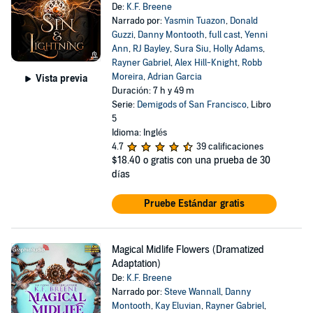
De:
K.F. Breene
Narrado por:
Yasmin Tuazon
,
Donald
Guzzi
,
Danny Montooth
,
full cast
,
Yenni
Ann
,
RJ Bayley
,
Sura Siu
,
Holly Adams
,
Rayner Gabriel
,
Alex Hill-Knight
,
Robb
Moreira
,
Adrian Garcia
Vista previa
Duración: 7 h y 49 m
Serie:
Demigods of San Francisco
, Libro
5
Idioma: Inglés
4.7
39 calificaciones
$18.40
o gratis con una prueba de 30
días
Pruebe Estándar gratis
Magical Midlife Flowers (Dramatized
Adaptation)
De:
K.F. Breene
Narrado por:
Steve Wannall
,
Danny
Montooth
,
Kay Eluvian
,
Rayner Gabriel
,