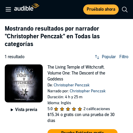
Pruébalo ahora
Mostrando resultados por narrador
"Christopher Penczak"
en Todas las
categorías
1 resultado
Popular
Filtro
The Living Temple of Witchcraft,
Volume One: The Descent of the
Goddess
De:
Christopher Penczak
Narrado por:
Christopher Penczak
Duración: 4 h y 25 m
Idioma: Inglés
5.0
2 calificaciones
Vista previa
$15.34
o gratis con una prueba de 30
días