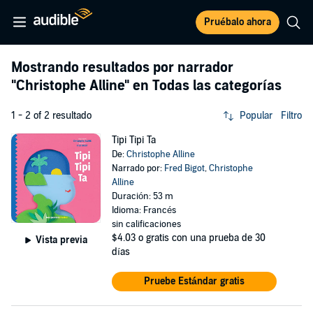
Pruébalo ahora
Mostrando resultados por narrador
"Christophe Alline"
en Todas las categorías
1 - 2 of 2 resultado
Popular
Filtro
Tipi Tipi Ta
De:
Christophe Alline
Narrado por:
Fred Bigot
,
Christophe
Alline
Duración: 53 m
Idioma: Francés
sin calificaciones
$4.03
o gratis con una prueba de 30
Vista previa
días
Pruebe Estándar gratis