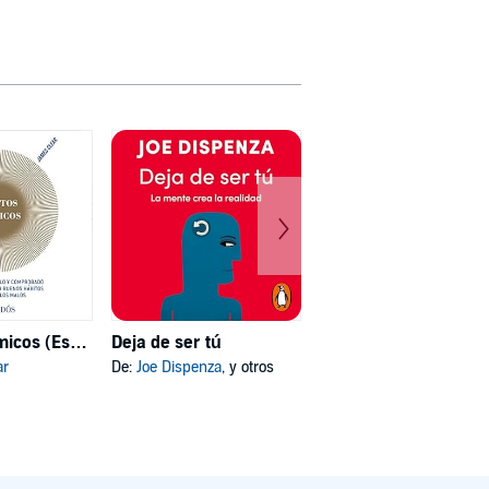
Hábitos atómicos (Español neutro)
Deja de ser tú
Mi psicóloga me dijo
ar
De:
Joe Dispenza
, y otros
De:
Katherine Hoyer
, y otros