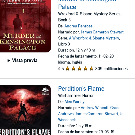
Palace
Wrexford & Sloane Mystery Series,
Book 3
De:
Andrea Penrose
Narrado por:
James Cameron Stewart
Serie:
A Wrexford & Sloane Mystery
,
Libro 3
Duración: 12 h y 40 m
Fecha de lanzamiento: 11-02-20
Vista previa
Idioma: Inglés
4.5
809 calificaciones
Perdition's Flame
Warhammer Horror
De:
Alec Worley
Narrado por:
Andrew Wincott
,
Grace
Andrews
,
James Cameron Stewart
,
Jo
Woodcock
Duración: 1 h y 19 m
Fecha de lanzamiento: 29-03-19