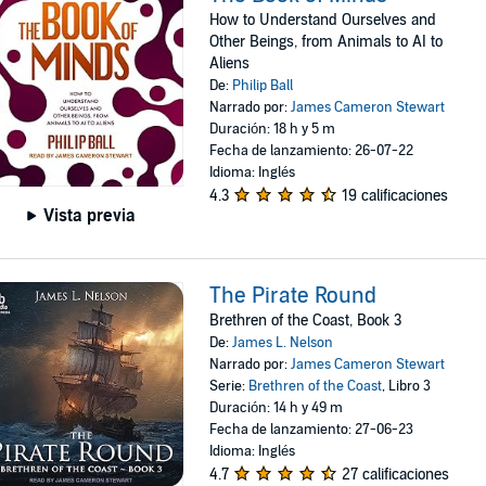
How to Understand Ourselves and
Other Beings, from Animals to AI to
Aliens
De:
Philip Ball
Narrado por:
James Cameron Stewart
Duración: 18 h y 5 m
Fecha de lanzamiento: 26-07-22
Idioma: Inglés
4.3
19 calificaciones
Vista previa
The Pirate Round
Brethren of the Coast, Book 3
De:
James L. Nelson
Narrado por:
James Cameron Stewart
Serie:
Brethren of the Coast
, Libro 3
Duración: 14 h y 49 m
Fecha de lanzamiento: 27-06-23
Idioma: Inglés
4.7
27 calificaciones