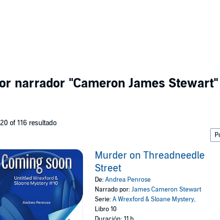
por narrador
"Cameron James Stewart"
 20 of 116 resultado
Murder on Threadneedle
Street
De:
Andrea Penrose
Narrado por:
James Cameron Stewart
Serie:
A Wrexford & Sloane Mystery
,
Libro 10
Duración: 11 h