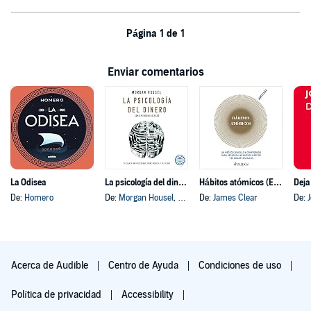
Página 1 de 1
Enviar comentarios
La Odisea
La psicología del dinero
Hábitos atómicos (Español neutro)
Deja
De:
Homero
De:
Morgan Housel
, y otros
De:
James Clear
De:
Acerca de Audible
Centro de Ayuda
Condiciones de uso
Política de privacidad
Accessibility