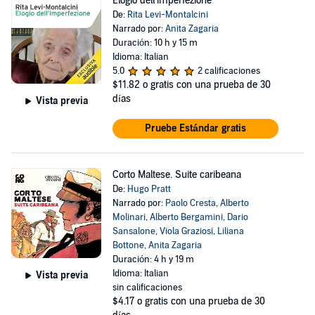
Elogio dell'imperfezione
De:
Rita Levi-Montalcini
Narrado por:
Anita Zagaria
Duración: 10 h y 15 m
Idioma: Italian
5.0
2 calificaciones
$11.82
o gratis con una prueba de 30
días
Vista previa
Pruebe Estándar gratis
Corto Maltese. Suite caribeana
De:
Hugo Pratt
Narrado por:
Paolo Cresta
,
Alberto
Molinari
,
Alberto Bergamini
,
Dario
Sansalone
,
Viola Graziosi
,
Liliana
Bottone
,
Anita Zagaria
Duración: 4 h y 19 m
Idioma: Italian
Vista previa
sin calificaciones
$4.17
o gratis con una prueba de 30