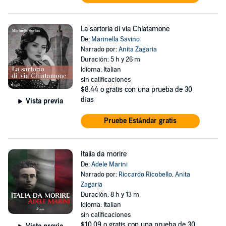
La sartoria di via Chiatamone
De:
Marinella Savino
Narrado por:
Anita Zagaria
Duración: 5 h y 26 m
Idioma: Italian
sin calificaciones
$8.44
o gratis con una prueba de 30
días
Vista previa
Pruebe Estándar gratis
Italia da morire
De:
Adele Marini
Narrado por:
Riccardo Ricobello
,
Anita
Zagaria
Duración: 8 h y 13 m
Idioma: Italian
sin calificaciones
$10.09
o gratis con una prueba de 30