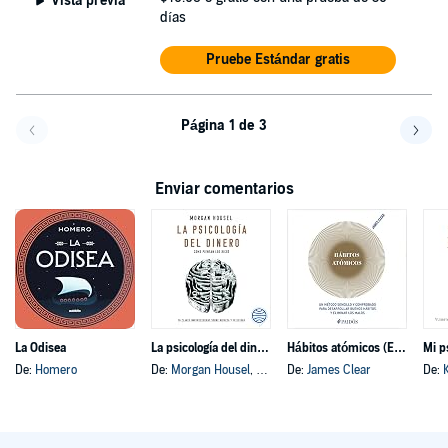
Vista previa
días
Pruebe Estándar gratis
Página 1 de 3
Volver a la página anterior
Avanz
Enviar comentarios
La Odisea
La psicología del dinero
Hábitos atómicos (Español neutro)
Mi p
De:
Homero
De:
Morgan Housel
, y otros
De:
James Clear
De: