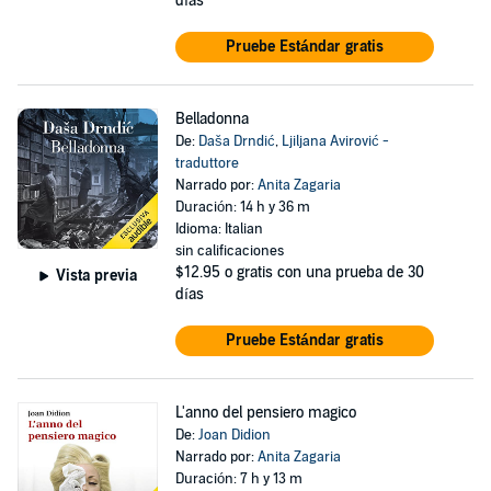
días
Pruebe Estándar gratis
Belladonna
De:
Daša Drndić
,
Ljiljana Avirović -
traduttore
Narrado por:
Anita Zagaria
Duración: 14 h y 36 m
Idioma: Italian
sin calificaciones
$12.95
o gratis con una prueba de 30
Vista previa
días
Pruebe Estándar gratis
L'anno del pensiero magico
De:
Joan Didion
Narrado por:
Anita Zagaria
Duración: 7 h y 13 m