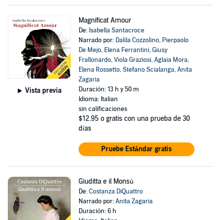
Magnificat Amour
De:
Isabella Santacroce
Narrado por:
Dalila Cozzolino
,
Pierpaolo
De Mejo
,
Elena Ferrantini
,
Giusy
Frallonardo
,
Viola Graziosi
,
Aglaia Mora
,
Elena Rossetto
,
Stefano Scialanga
,
Anita
Zagaria
Duración: 13 h y 50 m
Vista previa
Idioma: Italian
sin calificaciones
$12.95
o gratis con una prueba de 30
días
Pruebe Estándar gratis
Giuditta e il Monsù
De:
Costanza DiQuattro
Narrado por:
Anita Zagaria
Duración: 6 h