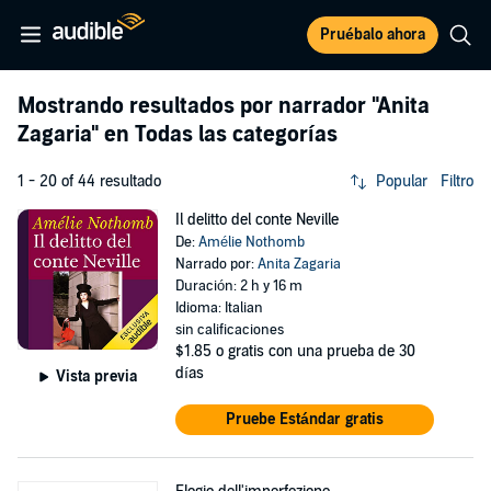
Pruébalo ahora
Mostrando resultados por narrador
"Anita
Zagaria"
en Todas las categorías
1 - 20 of 44 resultado
Popular
Filtro
Il delitto del conte Neville
De:
Amélie Nothomb
Narrado por:
Anita Zagaria
Duración: 2 h y 16 m
Idioma: Italian
sin calificaciones
$1.85
o gratis con una prueba de 30
días
Vista previa
Pruebe Estándar gratis