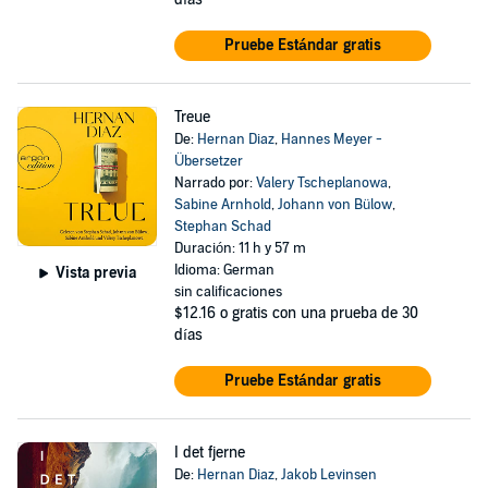
Pruebe Estándar gratis
Treue
De:
Hernan Diaz
,
Hannes Meyer -
Übersetzer
Narrado por:
Valery Tscheplanowa
,
Sabine Arnhold
,
Johann von Bülow
,
Stephan Schad
Duración: 11 h y 57 m
Idioma: German
Vista previa
sin calificaciones
$12.16
o gratis con una prueba de 30
días
Pruebe Estándar gratis
I det fjerne
De:
Hernan Diaz
,
Jakob Levinsen