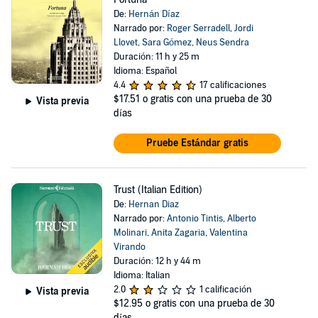
De:
Hernán Díaz
Narrado por:
Roger Serradell
,
Jordi
Llovet
,
Sara Gómez
,
Neus Sendra
Duración: 11 h y 25 m
Idioma: Español
4.4
17 calificaciones
$17.51
o gratis con una prueba de 30
Vista previa
días
Pruebe Estándar gratis
Trust (Italian Edition)
De:
Hernan Diaz
Narrado por:
Antonio Tintis
,
Alberto
Molinari
,
Anita Zagaria
,
Valentina
Virando
Duración: 12 h y 44 m
Idioma: Italian
2.0
1 calificación
Vista previa
$12.95
o gratis con una prueba de 30
días