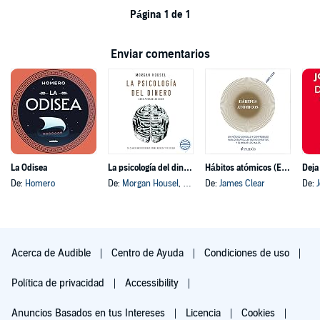
Página 1 de 1
Enviar comentarios
La Odisea
La psicología del dinero
Hábitos atómicos (Español neutro)
Deja
De:
Homero
De:
Morgan Housel
, y otros
De:
James Clear
De:
Acerca de Audible
Centro de Ayuda
Condiciones de uso
Política de privacidad
Accessibility
Anuncios Basados en tus Intereses
Licencia
Cookies