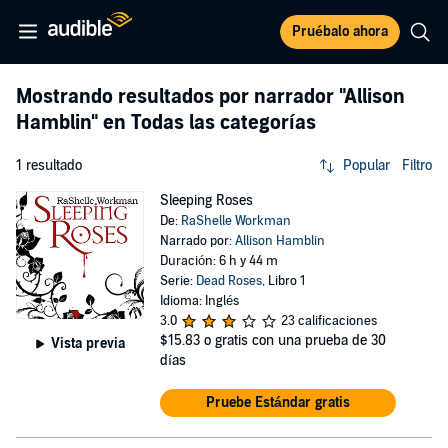
Pruébalo ahora
Mostrando resultados por narrador
"Allison
Hamblin"
en Todas las categorías
1 resultado
Popular
Filtro
Sleeping Roses
De:
RaShelle Workman
Narrado por:
Allison Hamblin
Duración: 6 h y 44 m
Serie:
Dead Roses
, Libro 1
Idioma: Inglés
3.0
23 calificaciones
$15.83
o gratis con una prueba de 30
Vista previa
días
Pruebe Estándar gratis