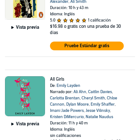
Alexander
,
Ali Smith
Duración: 10 h y 43 m
Idioma: Inglés
5.0
1 calificación
$16.98
o gratis con una prueba de 30
Vista previa
días
Pruebe Estándar gratis
All Girls
De:
Emily Layden
Narrado por:
Ali Ahn
,
Caitlin Davies
,
Carlotta Brentan
,
Cheryl Smith
,
Chloe
Cannon
,
Dylan Moore
,
Emily Shaffer
,
Imani Jade Powers
,
Jesse Vilinsky
,
Kristen DiMercurio
,
Natalie Naudus
Duración: 11 h y 40 m
Vista previa
Idioma: Inglés
sin calificaciones