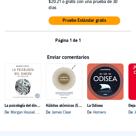
$20.21
o gratis con una prueba de 30
días
Pruebe Estándar gratis
Página 1 de 1
Enviar comentarios
La psicología del dinero
Hábitos atómicos (Español neutro)
La Odisea
Deja
De:
Morgan Housel
, y otros
De:
James Clear
De:
Homero
De: