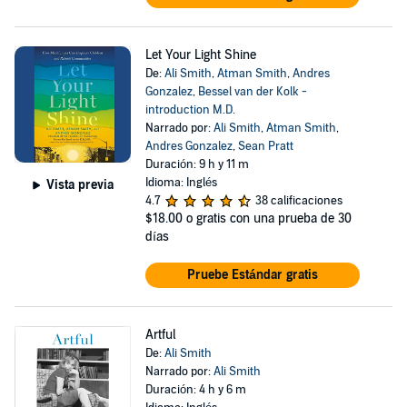
Let Your Light Shine
De:
Ali Smith
,
Atman Smith
,
Andres
Gonzalez
,
Bessel van der Kolk -
introduction M.D.
Narrado por:
Ali Smith
,
Atman Smith
,
Andres Gonzalez
,
Sean Pratt
Duración: 9 h y 11 m
Idioma: Inglés
Vista previa
4.7
38 calificaciones
$18.00
o gratis con una prueba de 30
días
Pruebe Estándar gratis
Artful
De:
Ali Smith
Narrado por:
Ali Smith
Duración: 4 h y 6 m