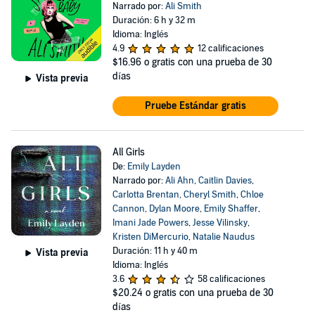
Narrado por:
Ali Smith
Duración: 6 h y 32 m
Idioma: Inglés
4.9
12 calificaciones
$16.96
o gratis con una prueba de 30
días
Vista previa
Pruebe Estándar gratis
All Girls
De:
Emily Layden
Narrado por:
Ali Ahn
,
Caitlin Davies
,
Carlotta Brentan
,
Cheryl Smith
,
Chloe
Cannon
,
Dylan Moore
,
Emily Shaffer
,
Imani Jade Powers
,
Jesse Vilinsky
,
Kristen DiMercurio
,
Natalie Naudus
Duración: 11 h y 40 m
Vista previa
Idioma: Inglés
3.6
58 calificaciones
$20.24
o gratis con una prueba de 30
días