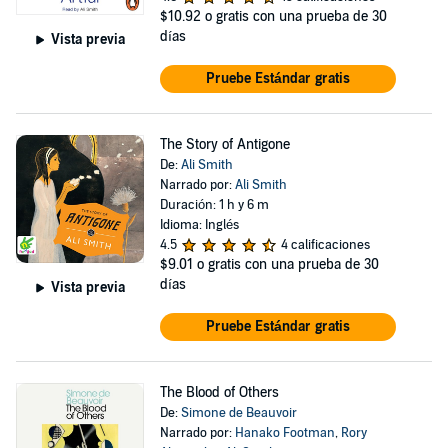
$10.92
o gratis con una prueba de 30
días
Vista previa
Pruebe Estándar gratis
The Story of Antigone
De:
Ali Smith
Narrado por:
Ali Smith
Duración: 1 h y 6 m
Idioma: Inglés
4.5
4 calificaciones
$9.01
o gratis con una prueba de 30
días
Vista previa
Pruebe Estándar gratis
The Blood of Others
De:
Simone de Beauvoir
Narrado por:
Hanako Footman
,
Rory