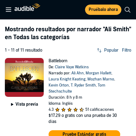
Pruébalo ahora
Mostrando resultados por narrador
"Ali Smith"
en Todas las categorías
1 - 11 of 11 resultado
Popular
Filtro
Battleborn
De:
Claire Vaye Watkins
Narrado por:
Ali Ahn
,
Morgan Hallett
,
Laura Knight Keating
,
Mozhan Marno
,
Kevin Orton
,
T. Ryder Smith
,
Tom
Stechschulte
Duración: 8 h y 8 m
Idioma: Inglés
Vista previa
4.3
51 calificaciones
$17.29
o gratis con una prueba de 30
días
Pruebe Estándar gratis