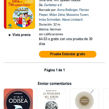
Sina und Tim spielen Doktor
De:
Zartbitter e.V.
Narrado por:
Anna Rollinger
,
Florian
Pieper
,
Milan Zehe
,
Massimo Tuveri
,
Imke Schreiber
,
Alexe Limbach
Duración: 32 m
Idioma: German
sin calificaciones
Vista previa
$4.03
o gratis con una prueba de 30
días
Pruebe Estándar gratis
Página 1 de 1
Enviar comentarios