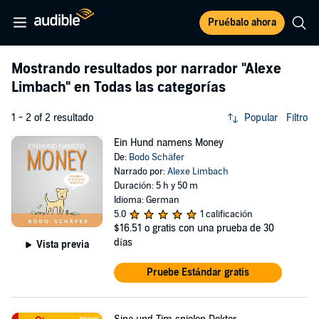
Pruébalo ahora
Mostrando resultados por narrador
"Alexe
Limbach"
en Todas las categorías
1 - 2 of 2 resultado
Popular
Filtro
Ein Hund namens Money
De:
Bodo Schäfer
Narrado por:
Alexe Limbach
Duración: 5 h y 50 m
Idioma: German
5.0
1 calificación
$16.51
o gratis con una prueba de 30
días
Vista previa
Pruebe Estándar gratis