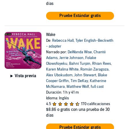
días
Pruebe Estándar gratis
Wake
De:
Rebecca Hall
,
Tyler English-Beckwith
- adapter
Narrado por:
DeWanda Wise
,
Chanté
Adams
,
Jerrie Johnson
,
Folake
Olowofoyeku
,
Bahni Turpin
,
Rhian Rees
,
Karen Malina White
,
Román Zaragoza
,
Alex Ubokudom
,
John Stewart
,
Blake
Vista previa
Cooper Griffin
,
Tim DeKay
,
Katherine
McNamara
,
Matthew Wolf
,
full cast
Duración: 1 h y 41 m
Idioma: Inglés
4.5
170 calificaciones
$8.86
o gratis con una prueba de 30
días
Pruebe Estándar gratis