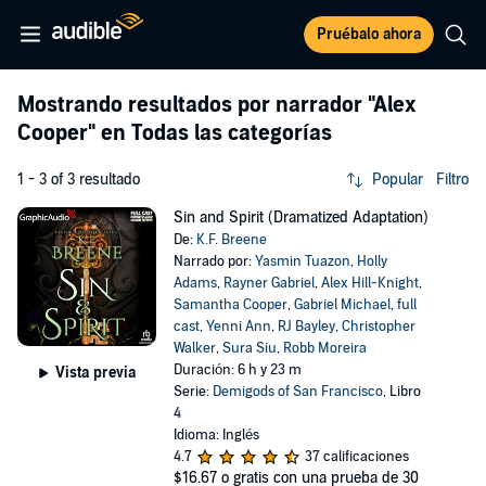
Pruébalo ahora
Mostrando resultados por narrador
"Alex
Cooper"
en Todas las categorías
1 - 3 of 3 resultado
Popular
Filtro
Sin and Spirit (Dramatized Adaptation)
De:
K.F. Breene
Narrado por:
Yasmin Tuazon
,
Holly
Adams
,
Rayner Gabriel
,
Alex Hill-Knight
,
Samantha Cooper
,
Gabriel Michael
,
full
cast
,
Yenni Ann
,
RJ Bayley
,
Christopher
Walker
,
Sura Siu
,
Robb Moreira
Duración: 6 h y 23 m
Vista previa
Serie:
Demigods of San Francisco
, Libro
4
Idioma: Inglés
4.7
37 calificaciones
$16.67
o gratis con una prueba de 30