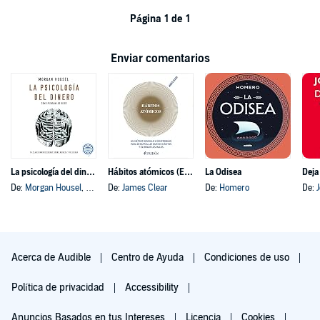
Página 1 de 1
Enviar comentarios
La psicología del dinero
Hábitos atómicos (Español neutro)
La Odisea
Deja
De:
Morgan Housel
, y otros
De:
James Clear
De:
Homero
De:
Acerca de Audible
Centro de Ayuda
Condiciones de uso
Política de privacidad
Accessibility
Anuncios Basados en tus Intereses
Licencia
Cookies