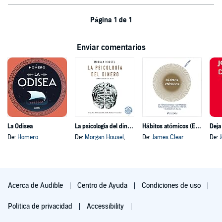
Página 1 de 1
Enviar comentarios
La Odisea
La psicología del dinero
Hábitos atómicos (Español neutro)
Deja
De:
Homero
De:
Morgan Housel
, y otros
De:
James Clear
De:
Acerca de Audible
Centro de Ayuda
Condiciones de uso
Política de privacidad
Accessibility