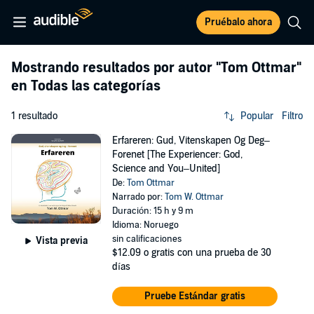
Pruébalo ahora
Mostrando resultados por autor
"Tom Ottmar"
en Todas las categorías
1 resultado
Popular
Filtro
Erfareren: Gud, Vitenskapen Og Deg–
Forenet [The Experiencer: God,
Science and You–United]
De:
Tom Ottmar
Narrado por:
Tom W. Ottmar
Duración: 15 h y 9 m
Idioma: Noruego
sin calificaciones
Vista previa
$12.09
o gratis con una prueba de 30
días
Pruebe Estándar gratis