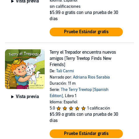
Idioma: Español
Vista previa
sin calificaciones
$5.99
o gratis con una prueba de 30
días
Pruebe Estándar gratis
Terry el Trepador encuentra nuevos
amigos [Terry Treetop Finds New
Friends]
De:
Tali Carmi
Narrado por:
Adriana Rios Sarabia
Duración: 11 m
Serie:
The Terry Treetop [Spanish
Edition]
, Libro 1
Vista previa
Idioma: Español
5.0
1 calificación
$5.99
o gratis con una prueba de 30
días
Pruebe Estándar gratis