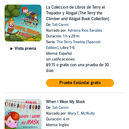
La Colección de Libros de Terry el
Trepador y Abigail [The Terry the
Climber and Abigail Book Collection]
De:
Tali Carmi
Narrado por:
Adriana Rios Sarabia
Duración: 1 h y 29 m
Serie:
The Terry Treetop [Spanish
Edition]
, Libro 1-6
Vista previa
Idioma: Español
sin calificaciones
$9.15
o gratis con una prueba de 30
días
Pruebe Estándar gratis
When I Wear My Mask
De:
Tali Carmi
Narrado por:
Mary C. McNulty
Duración: 4 m
Idioma: Inglés