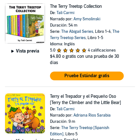
The Terry Treetop Collection
De:
Tali Carmi
Narrado por:
Amy Smolinski
Duración: 54 m
Serie:
The Abigail Series
, Libro 1-4,
The
Terry Treetop Series
, Libro 1-5
Idioma: Inglés
5.0
4 calificaciones
Vista previa
$4.80
o gratis con una prueba de 30
días
Pruebe Estándar gratis
Terry el Trepador y el Pequeño Oso
[Terry the Climber and the Little Bear]
De:
Tali Carmi
Narrado por:
Adriana Rios Sarabia
Duración: 9 m
Serie:
The Terry Treetop [Spanish
Edition]
, Libro 5