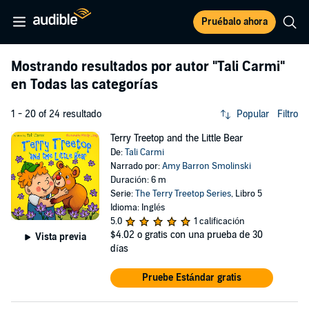
Pruébalo ahora
Mostrando resultados por autor
"Tali Carmi"
en Todas las categorías
1 - 20 of 24 resultado
Popular
Filtro
Terry Treetop and the Little Bear
De:
Tali Carmi
Narrado por:
Amy Barron Smolinski
Duración: 6 m
Serie:
The Terry Treetop Series
, Libro 5
Idioma: Inglés
5.0
1 calificación
$4.02
o gratis con una prueba de 30
Vista previa
días
Pruebe Estándar gratis