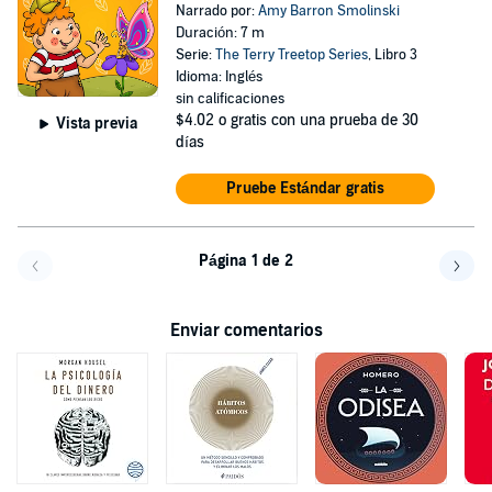
Narrado por:
Amy Barron Smolinski
Duración: 7 m
Serie:
The Terry Treetop Series
, Libro 3
Idioma: Inglés
sin calificaciones
$4.02
o gratis con una prueba de 30
Vista previa
días
Pruebe Estándar gratis
Página 1 de 2
Volver a la página anterior
Avanz
Enviar comentarios