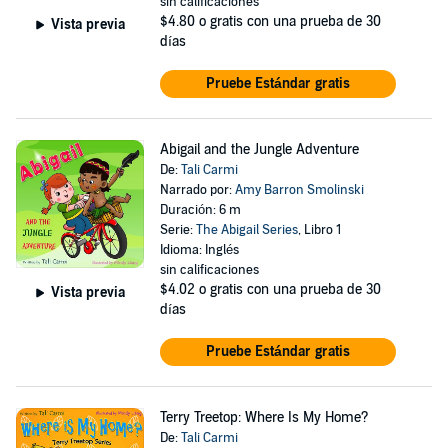
sin calificaciones
$4.80
o gratis con una prueba de 30
Vista previa
días
Pruebe Estándar gratis
Abigail and the Jungle Adventure
De:
Tali Carmi
Narrado por:
Amy Barron Smolinski
Duración: 6 m
Serie:
The Abigail Series
, Libro 1
Idioma: Inglés
sin calificaciones
$4.02
o gratis con una prueba de 30
Vista previa
días
Pruebe Estándar gratis
Terry Treetop: Where Is My Home?
De:
Tali Carmi