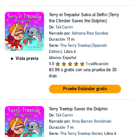
Terry el Trepador Salva al Delfín [Terry
the Climber Saves the Dolphin]
De:
Tali Carmi
Narrado por:
Adriana Rios Sarabia
Duración: 11 m
Serie:
The Terry Treetop [Spanish
Edition]
, Libro 4
Idioma: Español
Vista previa
5.0
1 calificación
$5.99
o gratis con una prueba de 30
días
Pruebe Estándar gratis
Terry Treetop Saves the Dolphin
De:
Tali Carmi
Narrado por:
Amy Barron Smolinski
Duración: 7 m
Serie:
The Terry Treetop Series
, Libro 4