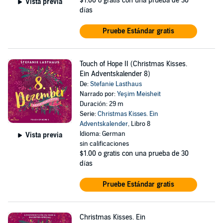
$1.00
o gratis con una prueba de 30
Vista previa
días
Pruebe Estándar gratis
Touch of Hope II (Christmas Kisses.
Ein Adventskalender 8)
De:
Stefanie Lasthaus
Narrado por:
Yeşim Meisheit
Duración: 29 m
Serie:
Christmas Kisses. Ein
Adventskalender
, Libro 8
Idioma: German
Vista previa
sin calificaciones
$1.00
o gratis con una prueba de 30
días
Pruebe Estándar gratis
Christmas Kisses. Ein