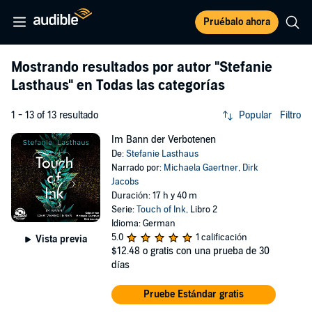
Pruébalo ahora
Mostrando resultados por autor
"Stefanie
Lasthaus"
en Todas las categorías
1 - 13 of 13 resultado
Popular
Filtro
Im Bann der Verbotenen
De:
Stefanie Lasthaus
Narrado por:
Michaela Gaertner
,
Dirk
Jacobs
Duración: 17 h y 40 m
Serie:
Touch of Ink
, Libro 2
Idioma: German
5.0
1 calificación
Vista previa
$12.48
o gratis con una prueba de 30
días
Pruebe Estándar gratis