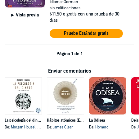
Idioma: German
sin calificaciones
$11.50
o gratis con una prueba de 30
Vista previa
días
Pruebe Estándar gratis
Página 1 de 1
Enviar comentarios
La psicología del dinero
Hábitos atómicos (Español neutro)
La Odisea
Deja
De:
Morgan Housel
, y otros
De:
James Clear
De:
Homero
De: