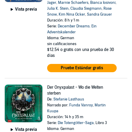
Jager
,
Marnie Schaefers
,
Bianca Iosivoni
,
Julia K. Stein
,
Claudia Siegmann
,
Rose
Vista previa
Snow
,
Kim Nina Ocker
,
Sandra Grauer
Duración: 8 h y 1 m
Serie:
December Dreams. Ein
Adventskalender
Idioma: German
sin calificaciones
$12.54
o gratis con una prueba de 30
días
Pruebe Estándar gratis
Der Onyxpalast - Wo die Welten
sterben
De:
Stefanie Lasthaus
Narrado por:
Funda Vanroy
,
Martin
Kuupa
Duración: 14 h y 35 m
Serie:
Die Totengötter-Saga
, Libro 3
Idioma: German
Vista previa