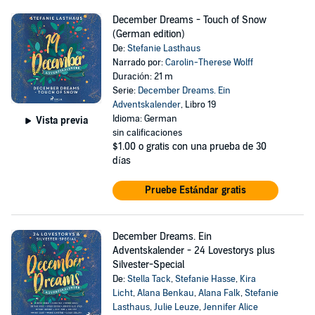
December Dreams - Touch of Snow
(German edition)
De:
Stefanie Lasthaus
Narrado por:
Carolin-Therese Wolff
Duración: 21 m
Serie:
December Dreams. Ein
Adventskalender
, Libro 19
Idioma: German
Vista previa
sin calificaciones
$1.00
o gratis con una prueba de 30
días
Pruebe Estándar gratis
December Dreams. Ein
Adventskalender - 24 Lovestorys plus
Silvester-Special
De:
Stella Tack
,
Stefanie Hasse
,
Kira
Licht
,
Alana Benkau
,
Alana Falk
,
Stefanie
Lasthaus
,
Julie Leuze
,
Jennifer Alice