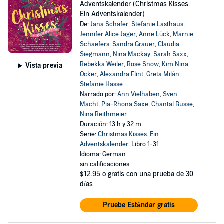
Adventskalender (Christmas Kisses.
Ein Adventskalender)
De:
Jana Schäfer
,
Stefanie Lasthaus
,
Jennifer Alice Jager
,
Anne Lück
,
Marnie
Schaefers
,
Sandra Grauer
,
Claudia
Siegmann
,
Nina Mackay
,
Sarah Saxx
,
Rebekka Weiler
,
Rose Snow
,
Kim Nina
Vista previa
Ocker
,
Alexandra Flint
,
Greta Milán
,
Stefanie Hasse
Narrado por:
Ann Vielhaben
,
Sven
Macht
,
Pia-Rhona Saxe
,
Chantal Busse
,
Nina Reithmeier
Duración: 13 h y 32 m
Serie:
Christmas Kisses. Ein
Adventskalender
, Libro 1-31
Idioma: German
sin calificaciones
$12.95
o gratis con una prueba de 30
días
Pruebe Estándar gratis