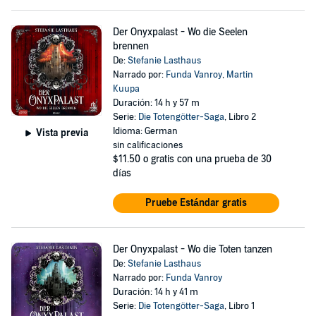
Der Onyxpalast - Wo die Seelen
brennen
De:
Stefanie Lasthaus
Narrado por:
Funda Vanroy
,
Martin
Kuupa
Duración: 14 h y 57 m
Serie:
Die Totengötter-Saga
, Libro 2
Idioma: German
Vista previa
sin calificaciones
$11.50
o gratis con una prueba de 30
días
Pruebe Estándar gratis
Der Onyxpalast - Wo die Toten tanzen
De:
Stefanie Lasthaus
Narrado por:
Funda Vanroy
Duración: 14 h y 41 m
Serie:
Die Totengötter-Saga
, Libro 1