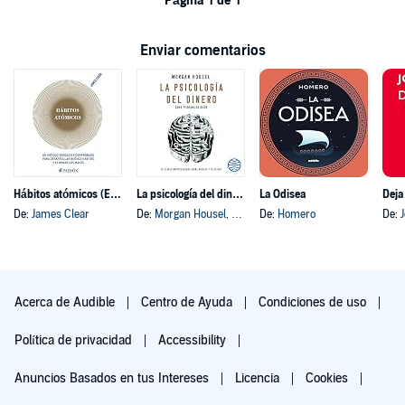
Página 1 de 1
Enviar comentarios
Hábitos atómicos (Español neutro)
La psicología del dinero
La Odisea
Deja
De:
James Clear
De:
Morgan Housel
, y otros
De:
Homero
De:
Acerca de Audible
Centro de Ayuda
Condiciones de uso
Política de privacidad
Accessibility
Anuncios Basados en tus Intereses
Licencia
Cookies