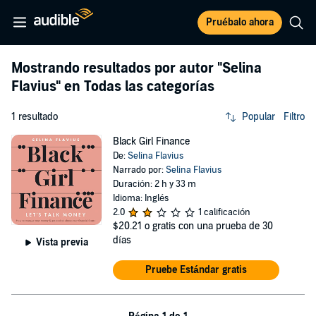
Pruébalo ahora
Mostrando resultados por autor
"Selina
Flavius"
en Todas las categorías
1 resultado
Popular
Filtro
Black Girl Finance
De:
Selina Flavius
Narrado por:
Selina Flavius
Duración: 2 h y 33 m
Idioma: Inglés
2.0
1 calificación
$20.21
o gratis con una prueba de 30
días
Vista previa
Pruebe Estándar gratis