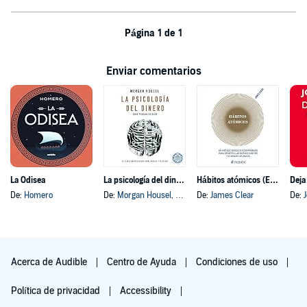
Página 1 de 1
Enviar comentarios
La Odisea
La psicología del dinero
Hábitos atómicos (Español neutro)
Deja
De:
Homero
De:
Morgan Housel
, y otros
De:
James Clear
De:
Acerca de Audible
Centro de Ayuda
Condiciones de uso
Política de privacidad
Accessibility