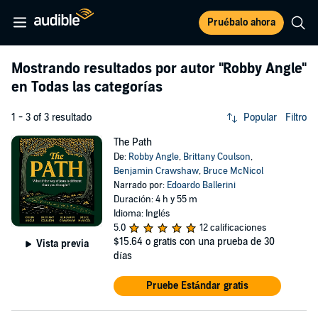
Pruébalo ahora
Mostrando resultados por autor
"Robby Angle"
en Todas las categorías
1 - 3 of 3 resultado
Popular
Filtro
The Path
De:
Robby Angle
,
Brittany Coulson
,
Benjamin Crawshaw
,
Bruce McNicol
Narrado por:
Edoardo Ballerini
Duración: 4 h y 55 m
Idioma: Inglés
5.0
12 calificaciones
$15.64
o gratis con una prueba de 30
Vista previa
días
Pruebe Estándar gratis