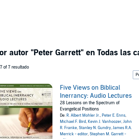
or autor
"Peter Garrett"
en Todas las c
 7 of 7 resultado
Five Views on Biblical
Inerrancy: Audio Lectures
28 Lessons on the Spectrum of
Evangelical Positions
De:
R. Albert Mohler Jr.
,
Peter E. Enns
,
Michael F. Bird
,
Kevin J. Vanhoozer
,
John
R. Franke
,
Stanley N. Gundry
,
James R.A.
Merrick - editor
,
Stephen M. Garrett -