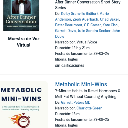
After Dinner Conversation Short Story
Series
De:
Kolby Granville (Editor)
,
Marie
Anderson
,
Zeph Auerbach
,
Chad Baker
,
Peter Beaumont
,
C.F. Carter
,
Kate Choi
,
Garrett Davis
,
Julie Sondra Decker
,
John
Doble
Muestra de Voz
Narrado por: Virtual Voice
Virtual
Duración: 12 h y 21 m
Fecha de lanzamiento: 29-03-24
Idioma: Inglés
sin calificaciones
Metabolic Mini-Wins
7-Minute Habits to Reset Hormones &
Melt Fat Without Counting Anything
De:
Garrett Peters MD
Narrado por:
Charlotte Green
Duración: 15 m
Fecha de lanzamiento: 27-08-25
Idioma: Inglés