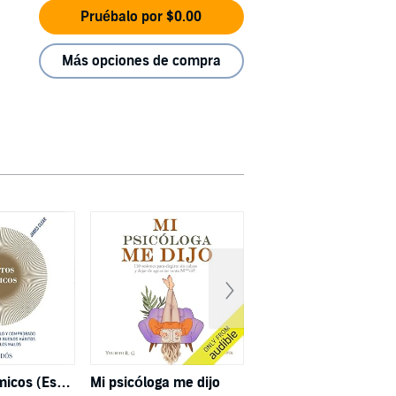
Pruébalo por $0.00
Más opciones de compra
Hábitos atómicos (Español neutro)
Mi psicóloga me dijo
Deja de ser tú