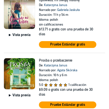
Opowiedz mi swoją historię
De:
Katarzyna Janus
Narrado por:
Gabriela Jaskuła
Duración: 11 h y 54 m
Idioma: polish
sin calificaciones
$13.71
o gratis con una prueba de 30
días
Vista previa
Pruebe Estándar gratis
Prośba o przebaczenie
De:
Katarzyna Janus
Narrado por:
Agata Skórska
Duración: 10 h y 6 m
Idioma: polish
5.0
1 calificación
$9.09
o gratis con una prueba de 30
días
Vista previa
Pruebe Estándar gratis