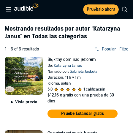
Pruébalo ahora
Mostrando resultados por autor
"Katarzyna
Janus"
en Todas las categorías
1 - 6 of 6 resultado
Popular
Filtro
Błękitny dom nad jeziorem
De:
Katarzyna Janus
Narrado por:
Gabriela Jaskuła
Duración: 11 h y 1 m
Idioma: polish
5.0
1 calificación
$12.16
o gratis con una prueba de 30
días
Vista previa
Pruebe Estándar gratis