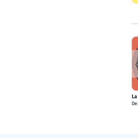
La
De