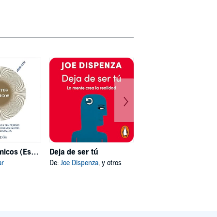
Hábitos atómicos (Español neutro)
Deja de ser tú
Mi psicóloga me dijo
ar
De:
Joe Dispenza
, y otros
De:
Katherine Hoyer
, y otros