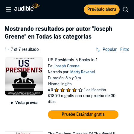
Pruébalo ahora
Mostrando resultados por autor
"Joseph
Greene"
en Todas las categorías
1 - 7 of 7 resultado
Popular
Filtro
US Presidents 5 Books in 1
De:
Joseph Greene
Narrado por:
Marty Ravenel
Duración: 8 h y 9 m
Idioma: Inglés
4.0
1 calificación
$18.70
o gratis con una prueba de 30
días
Vista previa
Pruebe Estándar gratis