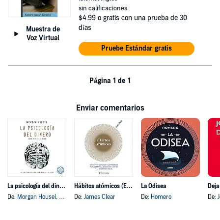
sin calificaciones
$4.99
o gratis con una prueba de 30
días
Muestra de
Voz Virtual
Pruebe Estándar gratis
Página 1 de 1
Enviar comentarios
La psicología del dinero
Hábitos atómicos (Español neutro)
La Odisea
Deja
De:
Morgan Housel
, y otros
De:
James Clear
De:
Homero
De: