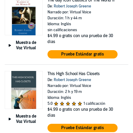
The Gay Icon Classics Of The World II
De:
Robert Joseph Greene
Narrado por: Virtual Voice
Duración: 1 h y 44 m
Idioma: Inglés
sin calificaciones
$4.99
o gratis con una prueba de 30
días
Muestra de
Voz Virtual
Pruebe Estándar gratis
This High School Has Closets
De:
Robert Joseph Greene
Narrado por: Virtual Voice
Duración: 2 h y 19 m
Idioma: Inglés
5.0
1 calificación
$4.99
o gratis con una prueba de 30
días
Muestra de
Voz Virtual
Pruebe Estándar gratis