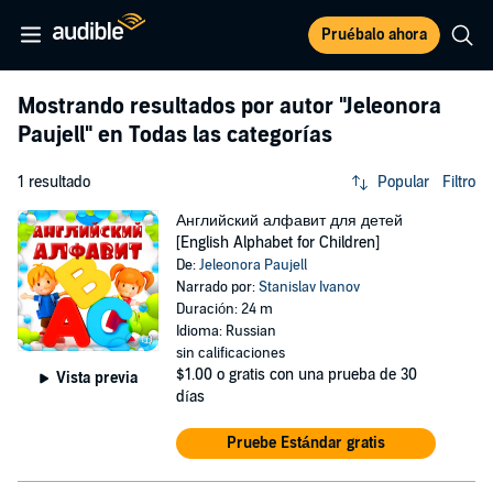
Pruébalo ahora
Mostrando resultados por autor
"Jeleonora
Paujell"
en Todas las categorías
1 resultado
Popular
Filtro
Английский алфавит для детей
[English Alphabet for Children]
De:
Jeleonora Paujell
Narrado por:
Stanislav Ivanov
Duración: 24 m
Idioma: Russian
sin calificaciones
$1.00
o gratis con una prueba de 30
Vista previa
días
Pruebe Estándar gratis