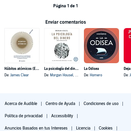
Página 1 de 1
Enviar comentarios
Hábitos atómicos (Español neutro)
La psicología del dinero
La Odisea
Deja
De:
James Clear
De:
Morgan Housel
, y otros
De:
Homero
De:
Acerca de Audible
Centro de Ayuda
Condiciones de uso
Política de privacidad
Accessibility
Anuncios Basados en tus Intereses
Licencia
Cookies