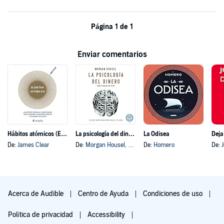
Página 1 de 1
Enviar comentarios
Hábitos atómicos (Español neutro)
La psicología del dinero
La Odisea
Deja
De:
James Clear
De:
Morgan Housel
, y otros
De:
Homero
De:
Acerca de Audible
Centro de Ayuda
Condiciones de uso
Política de privacidad
Accessibility