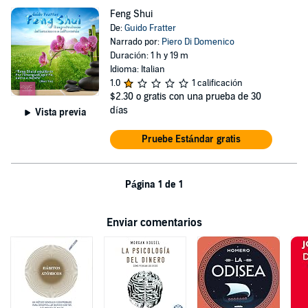
Feng Shui
De:
Guido Fratter
Narrado por:
Piero Di Domenico
Duración: 1 h y 19 m
Idioma: Italian
1.0
1 calificación
$2.30
o gratis con una prueba de 30
días
Vista previa
Pruebe Estándar gratis
Página 1 de 1
Enviar comentarios