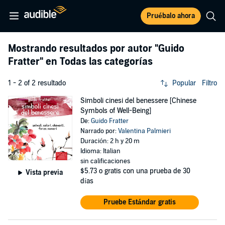
Pruébalo ahora
Mostrando resultados por autor
"Guido
Fratter"
en Todas las categorías
1 - 2 of 2 resultado
Popular
Filtro
Simboli cinesi del benessere [Chinese
Symbols of Well-Being]
De:
Guido Fratter
Narrado por:
Valentina Palmieri
Duración: 2 h y 20 m
Idioma: Italian
sin calificaciones
$5.73
o gratis con una prueba de 30
Vista previa
días
Pruebe Estándar gratis