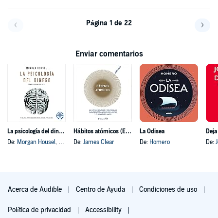
Página 1 de 22
Volver a la página anterior
Avanz
Enviar comentarios
La psicología del dinero
Hábitos atómicos (Español neutro)
La Odisea
Deja
De:
Morgan Housel
, y otros
De:
James Clear
De:
Homero
De:
Acerca de Audible
Centro de Ayuda
Condiciones de uso
Política de privacidad
Accessibility