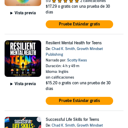
5.0
2 calificaciones
$17.29
o gratis con una prueba de 30
días
Vista previa
Pruebe Estándar gratis
Resilient Mental Health for Teens
De:
Chad K. Smith
,
Growth Mindset
Publishing
Narrado por:
Scotty Kwas
Duración: 4 h y 49 m
Idioma: Inglés
sin calificaciones
$15.20
o gratis con una prueba de 30
Vista previa
días
Pruebe Estándar gratis
Successful Life Skills for Teens
De:
Chad K. Smith
,
Growth Mindset