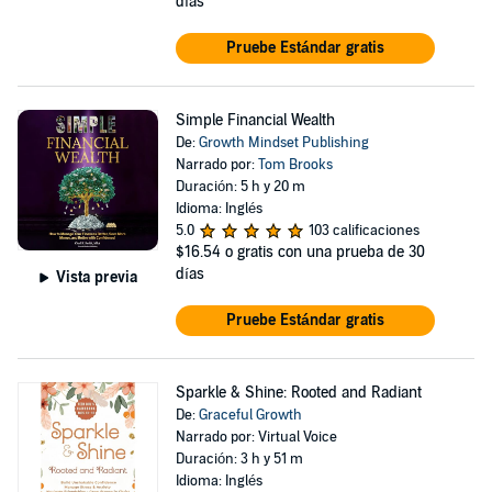
días
Pruebe Estándar gratis
Simple Financial Wealth
De:
Growth Mindset Publishing
Narrado por:
Tom Brooks
Duración: 5 h y 20 m
Idioma: Inglés
5.0
103 calificaciones
$16.54
o gratis con una prueba de 30
días
Vista previa
Pruebe Estándar gratis
Sparkle & Shine: Rooted and Radiant
De:
Graceful Growth
Narrado por: Virtual Voice
Duración: 3 h y 51 m
Idioma: Inglés