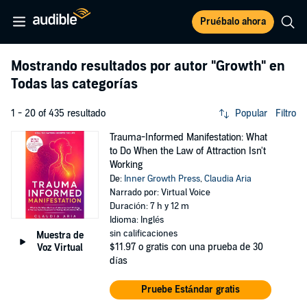
Pruébalo ahora
Mostrando resultados por autor
"Growth"
en
Todas las categorías
1 - 20 of 435 resultado
Popular
Filtro
Trauma-Informed Manifestation: What
to Do When the Law of Attraction Isn't
Working
De:
Inner Growth Press
,
Claudia Aria
Narrado por: Virtual Voice
Duración: 7 h y 12 m
Idioma: Inglés
sin calificaciones
Muestra de
$11.97
o gratis con una prueba de 30
Voz Virtual
días
Pruebe Estándar gratis