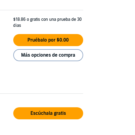
$18.86
o gratis con una prueba de 30
días
Pruébalo por $0.00
Más opciones de compra
Escúchala gratis