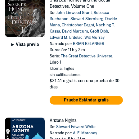
Sherlock Holmes and the Occult
Detectives, Volume One
De:
John Linwood Grant
,
Rebecca
Buchanan
,
Stewart Sternberg
,
Davide
Mana
,
Christopher Degni
,
Naching T.
Kassa
,
David Marcum
,
Geoff Dibb
,
Edward M. Erdelac
,
Will Murray
Narrado por:
BRIAN BELANGER
Vista previa
Duración: 11 h y 2 m
Serie:
The Great Detective Universe
,
Libro 1
Idioma: Inglés
sin calificaciones
$21.41
o gratis con una prueba de 30
días
Pruebe Estándar gratis
Arizona Nights
De:
Stewart Edward White
Narrado por:
A. E. Maroney