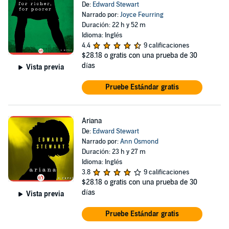
De:
Edward Stewart
Narrado por:
Joyce Feurring
Duración: 22 h y 52 m
Idioma: Inglés
4.4
9 calificaciones
$28.18
o gratis con una prueba de 30
días
Vista previa
Pruebe Estándar gratis
Ariana
De:
Edward Stewart
Narrado por:
Ann Osmond
Duración: 23 h y 27 m
Idioma: Inglés
3.8
9 calificaciones
$28.18
o gratis con una prueba de 30
días
Vista previa
Pruebe Estándar gratis