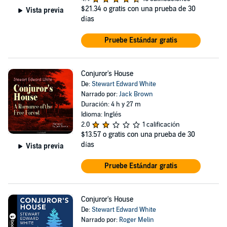
$21.34
o gratis con una prueba de 30
Vista previa
días
Pruebe Estándar gratis
Conjuror's House
De:
Stewart Edward White
Narrado por:
Jack Brown
Duración: 4 h y 27 m
Idioma: Inglés
2.0
1 calificación
$13.57
o gratis con una prueba de 30
días
Vista previa
Pruebe Estándar gratis
Conjuror's House
De:
Stewart Edward White
Narrado por:
Roger Melin