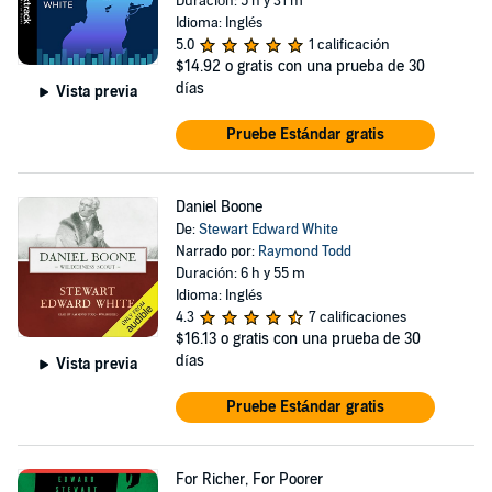
Duración: 5 h y 31 m
Idioma: Inglés
5.0
1 calificación
$14.92
o gratis con una prueba de 30
días
Vista previa
Pruebe Estándar gratis
Daniel Boone
De:
Stewart Edward White
Narrado por:
Raymond Todd
Duración: 6 h y 55 m
Idioma: Inglés
4.3
7 calificaciones
$16.13
o gratis con una prueba de 30
días
Vista previa
Pruebe Estándar gratis
For Richer, For Poorer