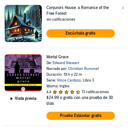
Conjurors House, a Romance of the
Free Forest
sin calificaciones
Escúchala gratis
Mortal Grace
De:
Edward Stewart
Narrado por:
Christian Rummel
Duración: 19 h y 22 m
Serie:
Vince Cardozo
, Libro 3
Idioma: Inglés
4.4
13 calificaciones
$24.99
o gratis con una prueba de 30
Vista previa
días
Pruebe Estándar gratis