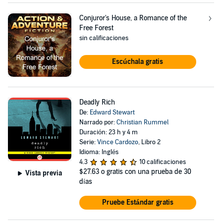
Conjuror's House, a Romance of the
Free Forest
sin calificaciones
Escúchala gratis
Deadly Rich
De:
Edward Stewart
Narrado por:
Christian Rummel
Duración: 23 h y 4 m
Serie:
Vince Cardozo
, Libro 2
Idioma: Inglés
4.3
10 calificaciones
$27.63
o gratis con una prueba de 30
Vista previa
días
Pruebe Estándar gratis