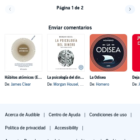
Página 1 de 2
Volver a la página anterior
Avanz
Enviar comentarios
Hábitos atómicos (Español neutro)
La psicología del dinero
La Odisea
Deja
De:
James Clear
De:
Morgan Housel
, y otros
De:
Homero
De:
Acerca de Audible
Centro de Ayuda
Condiciones de uso
Política de privacidad
Accessibility