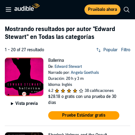
Pruébalo ahora
Mostrando resultados por autor
"Edward
Stewart"
en Todas las categorías
1 - 20 of 27 resultado
Popular
Filtro
Ballerina
De:
Edward Stewart
Narrado por:
Angela Goethals
Duración: 20 h y 3 m
Idioma: Inglés
4.2
38 calificaciones
$28.18
o gratis con una prueba de 30
días
Vista previa
Pruebe Estándar gratis