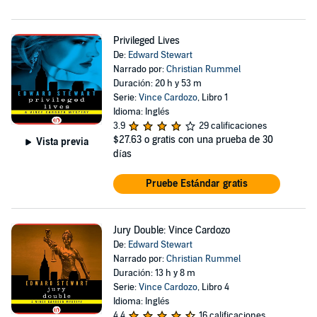
Privileged Lives
De:
Edward Stewart
Narrado por:
Christian Rummel
Duración: 20 h y 53 m
Serie:
Vince Cardozo
, Libro 1
Idioma: Inglés
3.9
29 calificaciones
$27.63
o gratis con una prueba de 30
Vista previa
días
Pruebe Estándar gratis
Jury Double: Vince Cardozo
De:
Edward Stewart
Narrado por:
Christian Rummel
Duración: 13 h y 8 m
Serie:
Vince Cardozo
, Libro 4
Idioma: Inglés
4.4
16 calificaciones