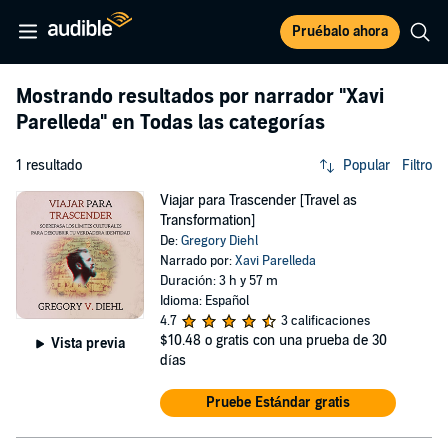
Pruébalo ahora
Mostrando resultados por narrador
"Xavi
Parelleda"
en Todas las categorías
1 resultado
Popular
Filtro
Viajar para Trascender [Travel as
Transformation]
De:
Gregory Diehl
Narrado por:
Xavi Parelleda
Duración: 3 h y 57 m
Idioma: Español
4.7
3 calificaciones
$10.48
o gratis con una prueba de 30
Vista previa
días
Pruebe Estándar gratis