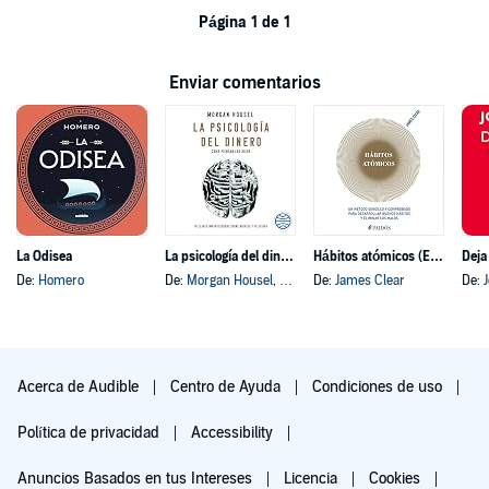
Página 1 de 1
Enviar comentarios
La Odisea
La psicología del dinero
Hábitos atómicos (Español neutro)
Deja
De:
Homero
De:
Morgan Housel
, y otros
De:
James Clear
De:
Acerca de Audible
Centro de Ayuda
Condiciones de uso
Política de privacidad
Accessibility
Anuncios Basados en tus Intereses
Licencia
Cookies