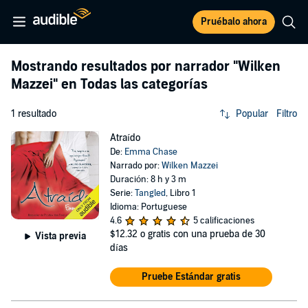
Pruébalo ahora
Mostrando resultados por narrador
"Wilken
Mazzei"
en Todas las categorías
1 resultado
Popular
Filtro
Atraído
De:
Emma Chase
Narrado por:
Wilken Mazzei
Duración: 8 h y 3 m
Serie:
Tangled
, Libro 1
Idioma: Portuguese
4.6
5 calificaciones
$12.32
o gratis con una prueba de 30
Vista previa
días
Pruebe Estándar gratis