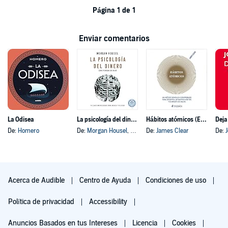
Página 1 de 1
Enviar comentarios
La Odisea
La psicología del dinero
Hábitos atómicos (Español neutro)
Deja
De:
Homero
De:
Morgan Housel
, y otros
De:
James Clear
De:
Acerca de Audible
Centro de Ayuda
Condiciones de uso
Política de privacidad
Accessibility
Anuncios Basados en tus Intereses
Licencia
Cookies