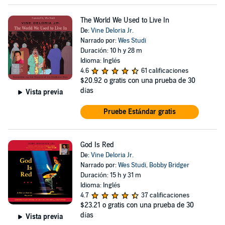
The World We Used to Live In
De:
Vine Deloria Jr.
Narrado por:
Wes Studi
Duración: 10 h y 28 m
Idioma: Inglés
4.6
61 calificaciones
$20.92
o gratis con una prueba de 30
días
Vista previa
Pruebe Estándar gratis
God Is Red
De:
Vine Deloria Jr.
Narrado por:
Wes Studi
,
Bobby Bridger
Duración: 15 h y 31 m
Idioma: Inglés
4.7
37 calificaciones
$23.21
o gratis con una prueba de 30
días
Vista previa