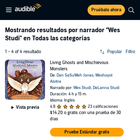
Pruébalo ahora
Mostrando resultados por narrador
"Wes
Studi"
en Todas las categorías
1 - 4 of 4 resultado
Popular
Filtro
Living Ghosts and Mischievous
Monsters
De:
Dan SaSuWeh Jones
,
Weshoyot
Alvitre
Narrado por:
Wes Studi
,
DeLanna Studi
Duración: 4 h y 15 m
Idioma: Inglés
4.8
23 calificaciones
Vista previa
$14.20
o gratis con una prueba de 30
días
Pruebe Estándar gratis