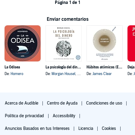
Página 1 de 1
Enviar comentarios
La Odisea
La psicología del dinero
Hábitos atómicos (Español neutro)
Deja
De:
Homero
De:
Morgan Housel
, y otros
De:
James Clear
De:
Acerca de Audible
Centro de Ayuda
Condiciones de uso
Política de privacidad
Accessibility
Anuncios Basados en tus Intereses
Licencia
Cookies