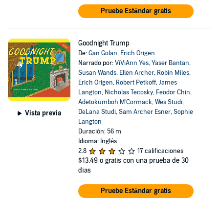
Pruebe Estándar gratis
Goodnight Trump
De:
Gan Golan
,
Erich Origen
Narrado por:
ViViAnn Yes
,
Yaser Bantan
,
Susan Wands
,
Ellen Archer
,
Robin Miles
,
Erich Origen
,
Robert Petkoff
,
James
Langton
,
Nicholas Tecosky
,
Feodor Chin
,
Adetokumboh M'Cormack
,
Wes Studi
,
DeLana Studi
,
Sam Archer Esner
,
Sophie
Vista previa
Langton
Duración: 56 m
Idioma: Inglés
2.8
17 calificaciones
$13.49
o gratis con una prueba de 30
días
Pruebe Estándar gratis