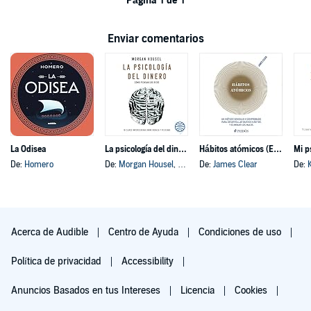
Página 1 de 1
Enviar comentarios
La Odisea
La psicología del dinero
Hábitos atómicos (Español neutro)
Mi p
De:
Homero
De:
Morgan Housel
, y otros
De:
James Clear
De:
Acerca de Audible
Centro de Ayuda
Condiciones de uso
Política de privacidad
Accessibility
Anuncios Basados en tus Intereses
Licencia
Cookies