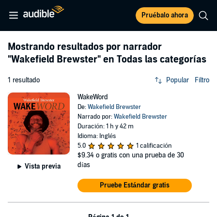
Pruébalo ahora
Mostrando resultados por narrador
"Wakefield Brewster"
en Todas las categorías
1 resultado
Popular
Filtro
WakeWord
De:
Wakefield Brewster
Narrado por:
Wakefield Brewster
Duración: 1 h y 42 m
Idioma: Inglés
5.0
1 calificación
$9.34
o gratis con una prueba de 30
días
Vista previa
Pruebe Estándar gratis