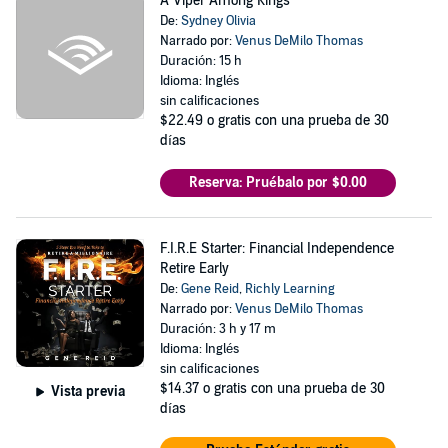
A Viper Among Kings
De:
Sydney Olivia
Narrado por:
Venus DeMilo Thomas
Duración: 15 h
Idioma: Inglés
sin calificaciones
$22.49
o gratis con una prueba de 30
días
Reserva: Pruébalo por $0.00
F.I.R.E Starter: Financial Independence
Retire Early
De:
Gene Reid
,
Richly Learning
Narrado por:
Venus DeMilo Thomas
Duración: 3 h y 17 m
Idioma: Inglés
sin calificaciones
$14.37
o gratis con una prueba de 30
Vista previa
días