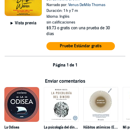
Narrado por:
Venus DeMilo Thomas
Duración: 1 h y 7 m
Idioma: Inglés
sin calificaciones
Vista previa
$9.73
o gratis con una prueba de 30
días
Pruebe Estándar gratis
Página 1 de 1
Enviar comentarios
La Odisea
La psicología del dinero
Hábitos atómicos (Español neutro)
Mi p