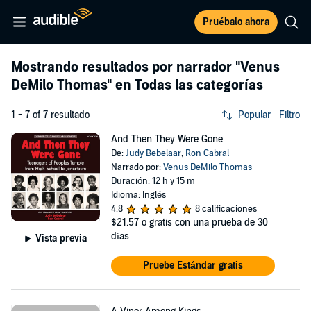
Pruébalo ahora
Mostrando resultados por narrador
"Venus
DeMilo Thomas"
en Todas las categorías
1 - 7 of 7 resultado
Popular
Filtro
And Then They Were Gone
De:
Judy Bebelaar
,
Ron Cabral
Narrado por:
Venus DeMilo Thomas
Duración: 12 h y 15 m
Idioma: Inglés
4.8
8 calificaciones
$21.57
o gratis con una prueba de 30
días
Vista previa
Pruebe Estándar gratis