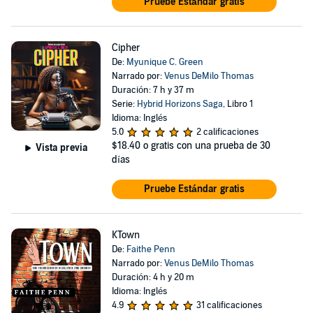
Pruebe Estándar gratis
Cipher
De:
Myunique C. Green
Narrado por:
Venus DeMilo Thomas
Duración: 7 h y 37 m
Serie:
Hybrid Horizons Saga
, Libro 1
Idioma: Inglés
5.0
2 calificaciones
$18.40
o gratis con una prueba de 30
Vista previa
días
Pruebe Estándar gratis
KTown
De:
Faithe Penn
Narrado por:
Venus DeMilo Thomas
Duración: 4 h y 20 m
Idioma: Inglés
4.9
31 calificaciones