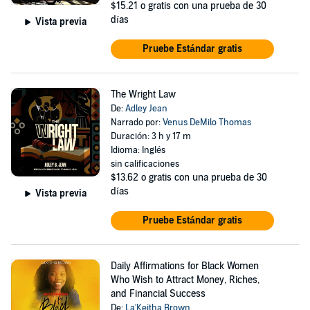
$15.21
o gratis con una prueba de 30
días
Vista previa
Pruebe Estándar gratis
The Wright Law
De:
Adley Jean
Narrado por:
Venus DeMilo Thomas
Duración: 3 h y 17 m
Idioma: Inglés
sin calificaciones
$13.62
o gratis con una prueba de 30
días
Vista previa
Pruebe Estándar gratis
Daily Affirmations for Black Women
Who Wish to Attract Money, Riches,
and Financial Success
De:
La'Keitha Brown