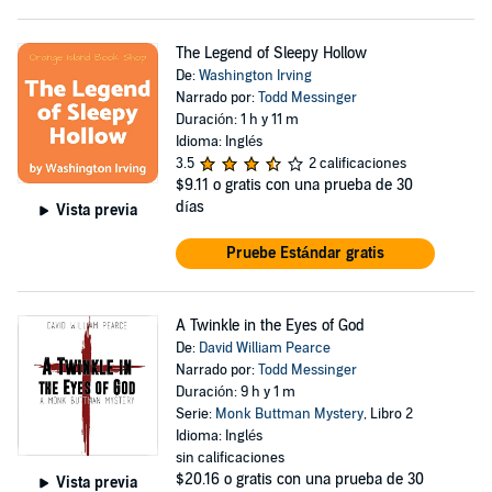
The Legend of Sleepy Hollow
De:
Washington Irving
Narrado por:
Todd Messinger
Duración: 1 h y 11 m
Idioma: Inglés
3.5
2 calificaciones
$9.11
o gratis con una prueba de 30
días
Vista previa
Pruebe Estándar gratis
A Twinkle in the Eyes of God
De:
David William Pearce
Narrado por:
Todd Messinger
Duración: 9 h y 1 m
Serie:
Monk Buttman Mystery
, Libro 2
Idioma: Inglés
sin calificaciones
$20.16
o gratis con una prueba de 30
Vista previa