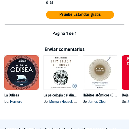
días
Pruebe Estándar gratis
Página 1 de 1
Enviar comentarios
La Odisea
La psicología del dinero
Hábitos atómicos (Español neutro)
Deja
De:
Homero
De:
Morgan Housel
, y otros
De:
James Clear
De: