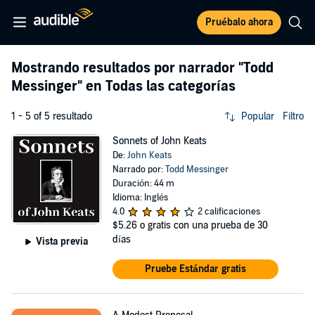
Pruébalo ahora
Mostrando resultados por narrador
"Todd
Messinger"
en Todas las categorías
1 - 5 of 5 resultado
Popular
Filtro
Sonnets of John Keats
De:
John Keats
Narrado por:
Todd Messinger
Duración: 44 m
Idioma: Inglés
4.0
2 calificaciones
$5.26
o gratis con una prueba de 30
días
Vista previa
Pruebe Estándar gratis