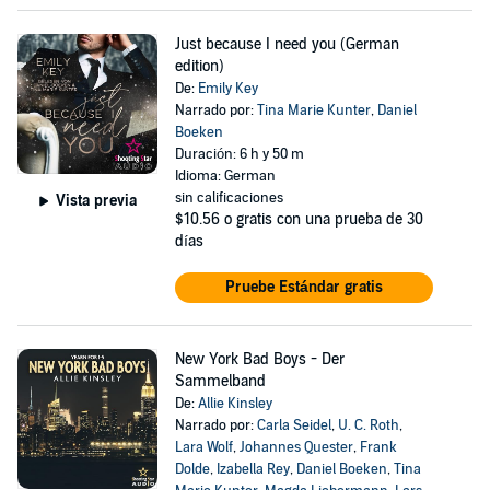
Just because I need you (German
edition)
De:
Emily Key
Narrado por:
Tina Marie Kunter
,
Daniel
Boeken
Duración: 6 h y 50 m
Idioma: German
sin calificaciones
Vista previa
$10.56
o gratis con una prueba de 30
días
Pruebe Estándar gratis
New York Bad Boys - Der
Sammelband
De:
Allie Kinsley
Narrado por:
Carla Seidel
,
U. C. Roth
,
Lara Wolf
,
Johannes Quester
,
Frank
Dolde
,
Izabella Rey
,
Daniel Boeken
,
Tina