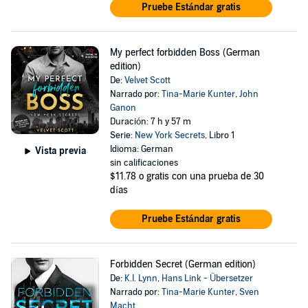
Pruebe Estándar gratis
My perfect forbidden Boss (German
edition)
De:
Velvet Scott
Narrado por:
Tina-Marie Kunter
,
John
Ganon
Duración: 7 h y 57 m
Serie:
New York Secrets
, Libro 1
Idioma: German
Vista previa
sin calificaciones
$11.78
o gratis con una prueba de 30
días
Pruebe Estándar gratis
Forbidden Secret (German edition)
De:
K.I. Lynn
,
Hans Link - Übersetzer
Narrado por:
Tina-Marie Kunter
,
Sven
Macht