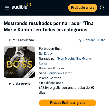
Pruébalo ahora
Mostrando resultados por narrador
"Tina
Marie Kunter"
en Todas las categorías
1 - 11 of 11 resultado
Popular
Filtro
Forbidden Boss
De:
K. I. Lynn
Narrado por:
Sven Macht
,
Tina-Marie
Kunter
Duración: 8 h y 24 m
Serie:
Forbidden
, Libro 1
Idioma: German
sin calificaciones
Vista previa
$12.54
o gratis con una prueba de 30
días
Pruebe Estándar gratis