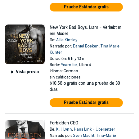
Pruebe Estándar gratis
New York Bad Boys. Liam - Verliebt in
ein Model
De:
Allie Kinsley
Narrado por:
Daniel Boeken
,
Tina Marie
Kunter
Duración: 6 h y 13 m
Serie:
Yearn for
, Libro 4
Idioma: German
Vista previa
sin calificaciones
$10.56
o gratis con una prueba de 30
días
Pruebe Estándar gratis
Forbidden CEO
De:
K. I. Lynn
,
Hans Link - Übersetzer
Narrado por:
Sven Macht
,
Tina-Marie