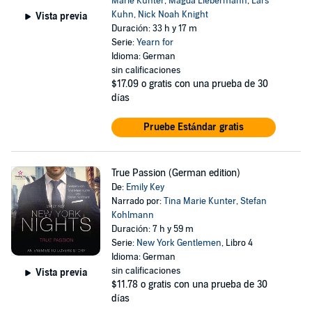
Marie Kunter
,
Magda Liebermann
,
Lars
Kuhn
,
Nick Noah Knight
Vista previa
Duración: 33 h y 17 m
Serie:
Yearn for
Idioma: German
sin calificaciones
$17.09
o gratis con una prueba de 30
días
Pruebe Estándar gratis
True Passion (German edition)
De:
Emily Key
Narrado por:
Tina Marie Kunter
,
Stefan
Kohlmann
Duración: 7 h y 59 m
Serie:
New York Gentlemen
, Libro 4
Idioma: German
sin calificaciones
Vista previa
$11.78
o gratis con una prueba de 30
días