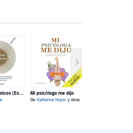
Hábitos atómicos (Español neutro)
Mi psicóloga me dijo
Deja de ser tú
ar
De:
Katherine Hoyer
, y otros
De:
Joe Dispenza
, y otros