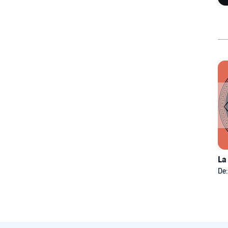
La
De