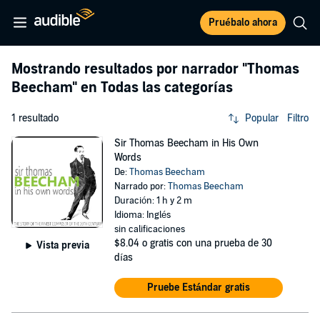
Pruébalo ahora
Mostrando resultados por narrador
"Thomas
Beecham"
en Todas las categorías
1 resultado
Popular
Filtro
Sir Thomas Beecham in His Own
Words
De:
Thomas Beecham
Narrado por:
Thomas Beecham
Duración: 1 h y 2 m
Idioma: Inglés
sin calificaciones
$8.04
o gratis con una prueba de 30
Vista previa
días
Pruebe Estándar gratis