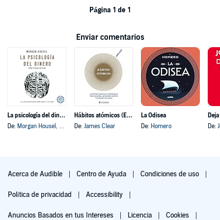
Página 1 de 1
Enviar comentarios
La psicología del dinero
Hábitos atómicos (Español neutro)
La Odisea
Deja
De:
Morgan Housel
, y otros
De:
James Clear
De:
Homero
De:
Acerca de Audible
Centro de Ayuda
Condiciones de uso
Política de privacidad
Accessibility
Anuncios Basados en tus Intereses
Licencia
Cookies