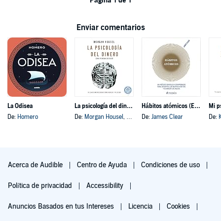
Página 1 de 1
Enviar comentarios
La Odisea
La psicología del dinero
Hábitos atómicos (Español neutro)
Mi p
De:
Homero
De:
Morgan Housel
, y otros
De:
James Clear
De:
Acerca de Audible
Centro de Ayuda
Condiciones de uso
Política de privacidad
Accessibility
Anuncios Basados en tus Intereses
Licencia
Cookies