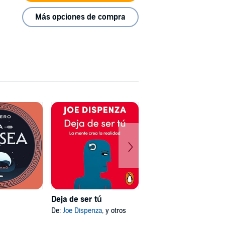
Más opciones de compra
Deja de ser tú
Mi psicóloga me dijo
De:
Joe Dispenza
, y otros
De:
Katherine Hoyer
, y otros