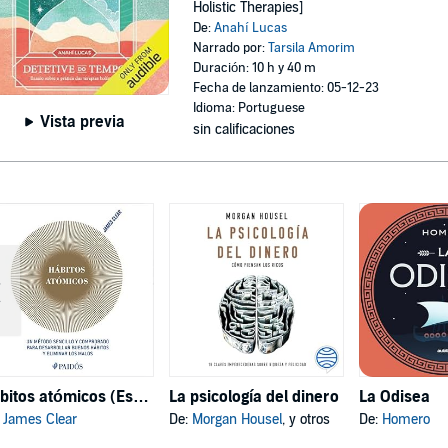
Holistic Therapies]
De:
Anahí Lucas
Narrado por:
Tarsila Amorim
Duración: 10 h y 40 m
Fecha de lanzamiento: 05-12-23
Idioma: Portuguese
Vista previa
sin calificaciones
Hábitos atómicos (Español neutro)
La psicología del dinero
La Odisea
:
James Clear
De:
Morgan Housel
, y otros
De:
Homero