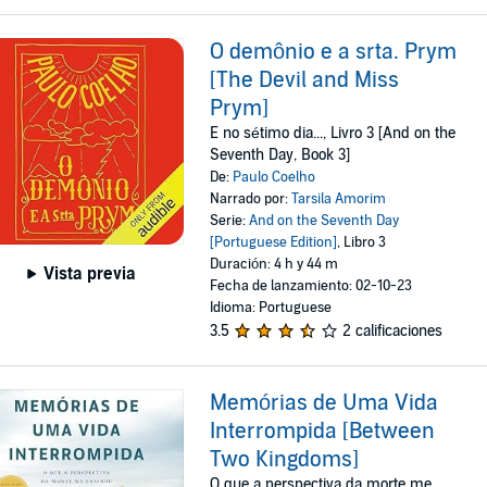
O demônio e a srta. Prym
[The Devil and Miss
Prym]
E no sétimo dia..., Livro 3 [And on the
Seventh Day, Book 3]
De:
Paulo Coelho
Narrado por:
Tarsila Amorim
Serie:
And on the Seventh Day
[Portuguese Edition]
, Libro 3
Duración: 4 h y 44 m
Vista previa
Fecha de lanzamiento: 02-10-23
Idioma: Portuguese
3.5
2 calificaciones
Memórias de Uma Vida
Interrompida [Between
Two Kingdoms]
O que a perspectiva da morte me