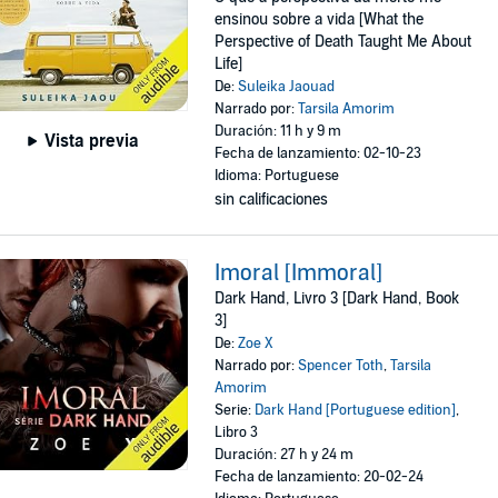
ensinou sobre a vida [What the
Perspective of Death Taught Me About
Life]
De:
Suleika Jaouad
Narrado por:
Tarsila Amorim
Duración: 11 h y 9 m
Vista previa
Fecha de lanzamiento: 02-10-23
Idioma: Portuguese
sin calificaciones
Imoral [Immoral]
Dark Hand, Livro 3 [Dark Hand, Book
3]
De:
Zoe X
Narrado por:
Spencer Toth
,
Tarsila
Amorim
Serie:
Dark Hand [Portuguese edition]
,
Libro 3
Duración: 27 h y 24 m
Fecha de lanzamiento: 20-02-24