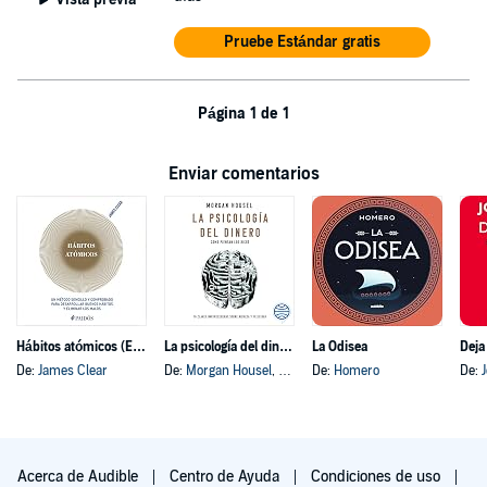
Pruebe Estándar gratis
Página 1 de 1
Enviar comentarios
Hábitos atómicos (Español neutro)
La psicología del dinero
La Odisea
Deja
De:
James Clear
De:
Morgan Housel
, y otros
De:
Homero
De:
Acerca de Audible
Centro de Ayuda
Condiciones de uso