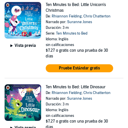
Ten Minutes to Bed: Little Unicorn's
Christmas
De:
Rhiannon Fielding
,
Chris Chatterton
Narrado por:
Suranne Jones
Duración: 3 m
Serie:
Ten Minutes to Bed
Idioma: Inglés
sin calificaciones
Vista previa
$7.27
o gratis con una prueba de 30
días
Pruebe Estándar gratis
Ten Minutes to Bed: Little Dinosaur
De:
Rhiannon Fielding
,
Chris Chatterton
Narrado por:
Suranne Jones
Duración: 3 m
Idioma: Inglés
sin calificaciones
$7.27
o gratis con una prueba de 30
días
Vista previa