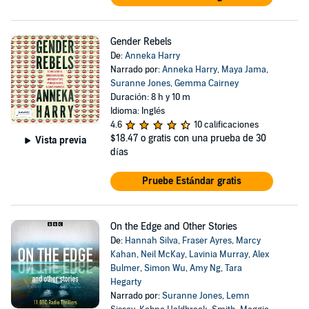
Gender Rebels
De:
Anneka Harry
Narrado por:
Anneka Harry
,
Maya Jama
,
Suranne Jones
,
Gemma Cairney
Duración: 8 h y 10 m
Idioma: Inglés
4.6
10 calificaciones
$18.47
o gratis con una prueba de 30
Vista previa
días
Pruebe Estándar gratis
On the Edge and Other Stories
De:
Hannah Silva
,
Fraser Ayres
,
Marcy
Kahan
,
Neil McKay
,
Lavinia Murray
,
Alex
Bulmer
,
Simon Wu
,
Amy Ng
,
Tara
Hegarty
Narrado por:
Suranne Jones
,
Lemn