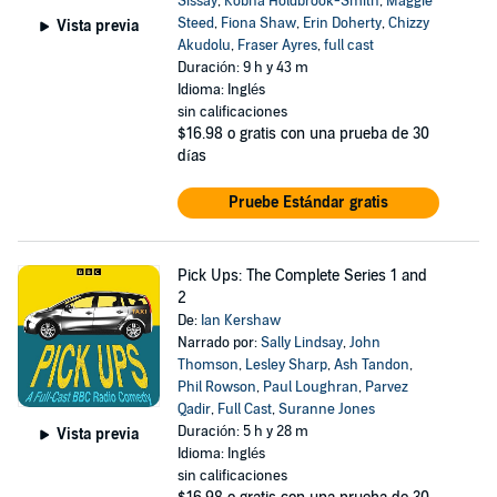
Sissay
,
Kobna Holdbrook-Smith
,
Maggie
Steed
,
Fiona Shaw
,
Erin Doherty
,
Chizzy
Vista previa
Akudolu
,
Fraser Ayres
,
full cast
Duración: 9 h y 43 m
Idioma: Inglés
sin calificaciones
$16.98
o gratis con una prueba de 30
días
Pruebe Estándar gratis
Pick Ups: The Complete Series 1 and
2
De:
Ian Kershaw
Narrado por:
Sally Lindsay
,
John
Thomson
,
Lesley Sharp
,
Ash Tandon
,
Phil Rowson
,
Paul Loughran
,
Parvez
Qadir
,
Full Cast
,
Suranne Jones
Duración: 5 h y 28 m
Vista previa
Idioma: Inglés
sin calificaciones