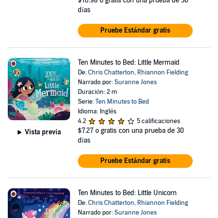
$16.98
o gratis con una prueba de 30
días
Pruebe Estándar gratis
Ten Minutes to Bed: Little Mermaid
De:
Chris Chatterton
,
Rhiannon Fielding
Narrado por:
Suranne Jones
Duración: 2 m
Serie:
Ten Minutes to Bed
Idioma: Inglés
4.2
5 calificaciones
$7.27
o gratis con una prueba de 30
Vista previa
días
Pruebe Estándar gratis
Ten Minutes to Bed: Little Unicorn
De:
Chris Chatterton
,
Rhiannon Fielding
Narrado por:
Suranne Jones