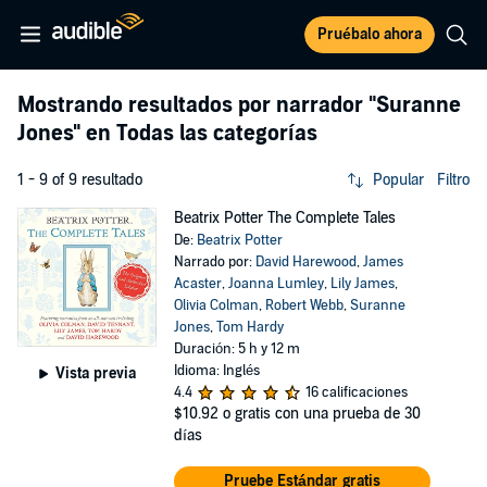
Pruébalo ahora
Mostrando resultados por narrador
"Suranne
Jones"
en Todas las categorías
1 - 9 of 9 resultado
Popular
Filtro
Beatrix Potter The Complete Tales
De:
Beatrix Potter
Narrado por:
David Harewood
,
James
Acaster
,
Joanna Lumley
,
Lily James
,
Olivia Colman
,
Robert Webb
,
Suranne
Jones
,
Tom Hardy
Duración: 5 h y 12 m
Idioma: Inglés
Vista previa
4.4
16 calificaciones
$10.92
o gratis con una prueba de 30
días
Pruebe Estándar gratis