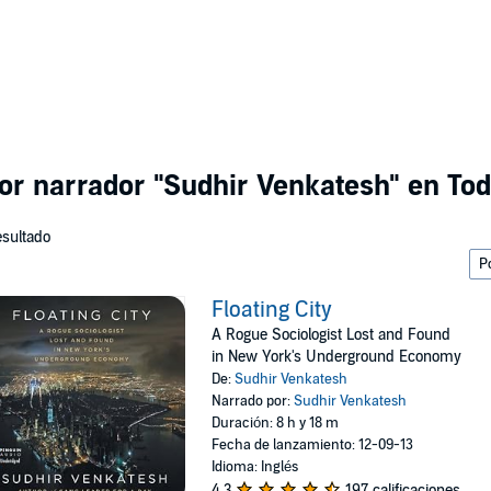
por narrador
"Sudhir Venkatesh"
en Tod
esultado
Floating City
A Rogue Sociologist Lost and Found
in New York's Underground Economy
De:
Sudhir Venkatesh
Narrado por:
Sudhir Venkatesh
Duración: 8 h y 18 m
Fecha de lanzamiento: 12-09-13
Idioma: Inglés
4.3
197 calificaciones