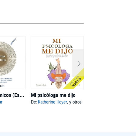
Hábitos atómicos (Español neutro)
Mi psicóloga me dijo
Deja de ser tú
ar
De:
Katherine Hoyer
, y otros
De:
Joe Dispenza
, y otros