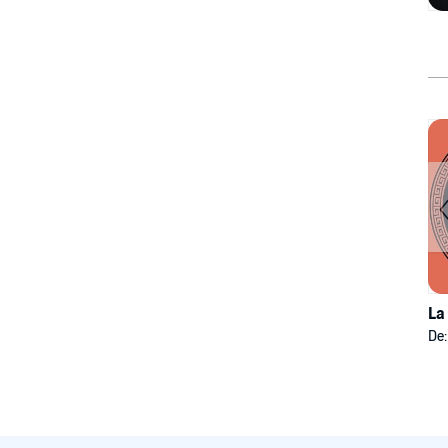
La
De