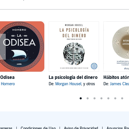
 Odisea
La psicología del dinero
:
Homero
De:
Morgan Housel
, y otros
De:
James Cle
arreras
Condiciones de Uso
Aviso de Privacidad
Anuncios Bas