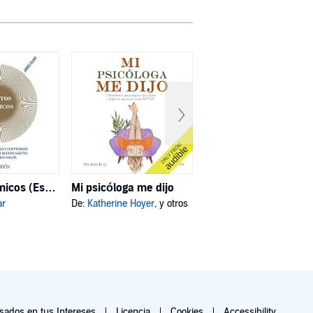
Hábitos atómicos (Español neutro)
Mi psicóloga me dijo
Deja de ser tú
ar
De:
Katherine Hoyer
, y otros
De:
Joe Dispenza
, y otros
ados en tus Intereses
Licencia
Cookies
Accessibility