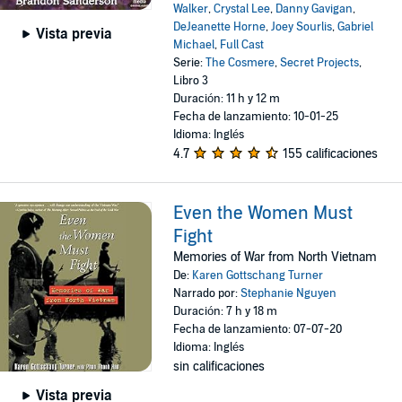
Walker
,
Crystal Lee
,
Danny Gavigan
,
DeJeanette Horne
,
Joey Sourlis
,
Gabriel
Vista previa
Michael
,
Full Cast
Serie:
The Cosmere
,
Secret Projects
,
Libro 3
Duración: 11 h y 12 m
Fecha de lanzamiento: 10-01-25
Idioma: Inglés
4.7
155 calificaciones
Even the Women Must
Fight
Memories of War from North Vietnam
De:
Karen Gottschang Turner
Narrado por:
Stephanie Nguyen
Duración: 7 h y 18 m
Fecha de lanzamiento: 07-07-20
Idioma: Inglés
sin calificaciones
Vista previa