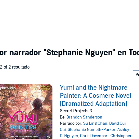
por narrador
"Stephanie Nguyen"
en Tod
 2 of 2 resultado
Yumi and the Nightmare
Painter: A Cosmere Novel
[Dramatized Adaptation]
Secret Projects 3
De:
Brandon Sanderson
Narrado por:
Su Ling Chan
,
David Cui
Cui
,
Stephanie Németh-Parker
,
Ashley
D. Nguyen
,
Chris Davenport
,
Christopher