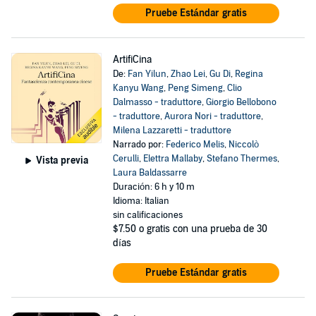
Pruebe Estándar gratis
ArtifiCina
De:
Fan Yilun
,
Zhao Lei
,
Gu Di
,
Regina
Kanyu Wang
,
Peng Simeng
,
Clio
Dalmasso - traduttore
,
Giorgio Bellobono
- traduttore
,
Aurora Nori - traduttore
,
Milena Lazzaretti - traduttore
Narrado por:
Federico Melis
,
Niccolò
Cerulli
,
Elettra Mallaby
,
Stefano Thermes
,
Vista previa
Laura Baldassarre
Duración: 6 h y 10 m
Idioma: Italian
sin calificaciones
$7.50
o gratis con una prueba de 30
días
Pruebe Estándar gratis