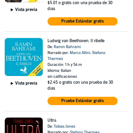
$5.01
o gratis con una prueba de 30
días
Vista previa
Pruebe Estándar gratis
Ludwig van Beethoven. Il ribelle
De:
Ramin Bahrami
Narrado por:
Marco Altini
,
Stefano
Thermes
Duración: 1 h y 54 m
Idioma: Italian
sin calificaciones
$2.45
o gratis con una prueba de 30
Vista previa
días
Pruebe Estándar gratis
Ultrà
De:
Tobias Jones
Narrado por:
Stefano Thermes