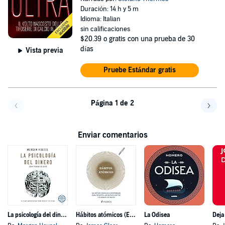
Duración: 14 h y 5 m
Idioma: Italian
sin calificaciones
$20.39
o gratis con una prueba de 30
días
Vista previa
Pruebe Estándar gratis
Página 1 de 2
Volver a la página anterior
Avanz
Enviar comentarios
La psicología del dinero
Hábitos atómicos (Español neutro)
La Odisea
Deja