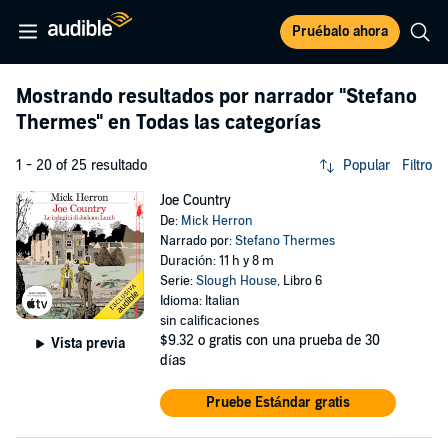
Pruébalo ahora
Mostrando resultados por narrador
"Stefano
Thermes"
en Todas las categorías
1 - 20 of 25 resultado
Popular
Filtro
Joe Country
De:
Mick Herron
Narrado por:
Stefano Thermes
Duración: 11 h y 8 m
Serie:
Slough House
, Libro 6
Idioma: Italian
sin calificaciones
$9.32
o gratis con una prueba de 30
Vista previa
días
Pruebe Estándar gratis