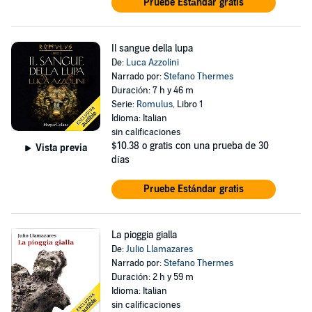
Pruebe Estándar gratis
Il sangue della lupa
De:
Luca Azzolini
Narrado por:
Stefano Thermes
Duración: 7 h y 46 m
Serie:
Romulus
, Libro 1
Idioma: Italian
sin calificaciones
$10.38
o gratis con una prueba de 30
Vista previa
días
Pruebe Estándar gratis
La pioggia gialla
De:
Julio Llamazares
Narrado por:
Stefano Thermes
Duración: 2 h y 59 m
Idioma: Italian
sin calificaciones