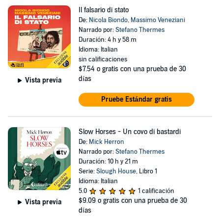
Il falsario di stato
De:
Nicola Biondo
,
Massimo Veneziani
Narrado por:
Stefano Thermes
Duración: 4 h y 58 m
Idioma: Italian
sin calificaciones
$7.54
o gratis con una prueba de 30
días
Vista previa
Pruebe Estándar gratis
Slow Horses - Un covo di bastardi
De:
Mick Herron
Narrado por:
Stefano Thermes
Duración: 10 h y 21 m
Serie:
Slough House
, Libro 1
Idioma: Italian
5.0
1 calificación
$9.09
o gratis con una prueba de 30
Vista previa
días