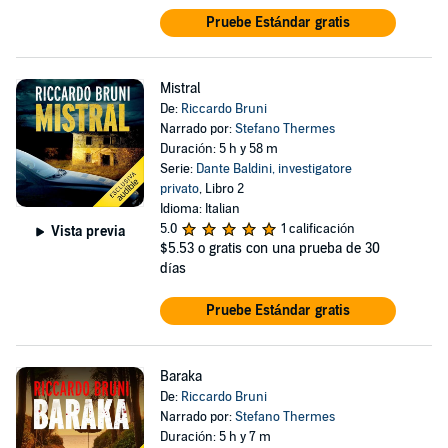
Pruebe Estándar gratis
Mistral
De:
Riccardo Bruni
Narrado por:
Stefano Thermes
Duración: 5 h y 58 m
Serie:
Dante Baldini, investigatore
privato
, Libro 2
Idioma: Italian
5.0
1 calificación
Vista previa
$5.53
o gratis con una prueba de 30
días
Pruebe Estándar gratis
Baraka
De:
Riccardo Bruni
Narrado por:
Stefano Thermes
Duración: 5 h y 7 m