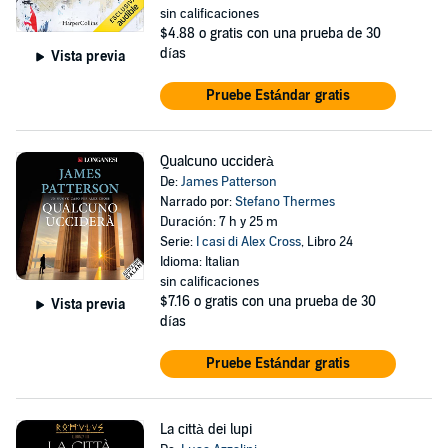
sin calificaciones
$4.88
o gratis con una prueba de 30
días
Vista previa
Pruebe Estándar gratis
Qualcuno ucciderà
De:
James Patterson
Narrado por:
Stefano Thermes
Duración: 7 h y 25 m
Serie:
I casi di Alex Cross
, Libro 24
Idioma: Italian
sin calificaciones
$7.16
o gratis con una prueba de 30
Vista previa
días
Pruebe Estándar gratis
La città dei lupi