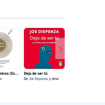
Hábitos atómicos (Español neutro)
Deja de ser tú
Mi psicóloga me dijo
ar
De:
Joe Dispenza
, y otros
De:
Katherine Hoyer
, y otros