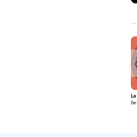
La
De