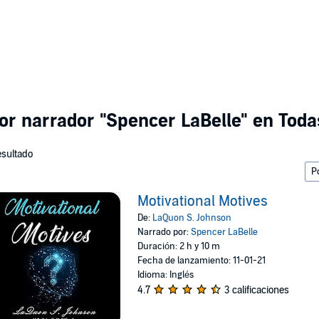
por narrador
"Spencer LaBelle"
en Todas
esultado
Motivational Motives
De:
LaQuon S. Johnson
Narrado por:
Spencer LaBelle
Duración: 2 h y 10 m
Fecha de lanzamiento: 11-01-21
Idioma: Inglés
4.7
3 calificaciones