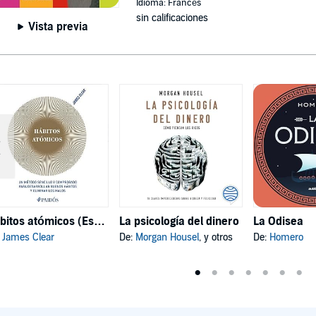
Idioma: Francés
sin calificaciones
Vista previa
Hábitos atómicos (Español neutro)
La psicología del dinero
La Odisea
:
James Clear
De:
Morgan Housel
, y otros
De:
Homero