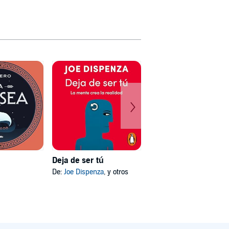
Deja de ser tú
Mi psicóloga me dijo
De:
Joe Dispenza
, y otros
De:
Katherine Hoyer
, y otros