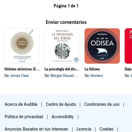
Página 1 de 1
Enviar comentarios
Hábitos atómicos (Español neutro)
La psicología del dinero
La Odisea
Deja
De:
James Clear
De:
Morgan Housel
, y otros
De:
Homero
De:
Acerca de Audible
Centro de Ayuda
Condiciones de uso
Política de privacidad
Accessibility
Anuncios Basados en tus Intereses
Licencia
Cookies